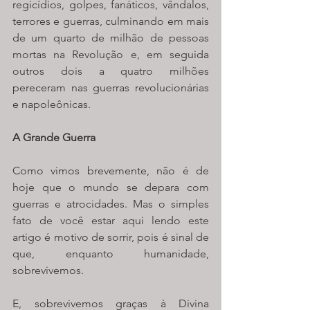
regicídios, golpes, fanáticos, vândalos, 
terrores e guerras, culminando em mais 
de um quarto de milhão de pessoas 
mortas na Revolução e, em seguida 
outros dois a quatro milhões 
pereceram nas guerras revolucionárias 
e napoleônicas. 
A Grande Guerra
Como vimos brevemente, não é de 
hoje que o mundo se depara com 
guerras e atrocidades. Mas o simples 
fato de você estar aqui lendo este 
artigo é motivo de sorrir, pois é sinal de 
que, enquanto humanidade, 
sobrevivemos. 
E, sobrevivemos graças à Divina 