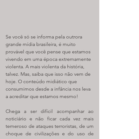
Se você só se informa pela outrora 
grande mídia brasileira, é muito 
provável que você pense que estamos 
vivendo em uma época extremamente 
violenta. A mais violenta da história, 
talvez. Mas, saiba que isso não vem de 
hoje. O conteúdo midiático que 
consumimos desde a infância nos leva 
a acreditar que estamos mesmo!
Chega a ser difícil acompanhar ao 
noticiário e não ficar cada vez mais 
temeroso de ataques terroristas, de um 
choque de civilizações e do uso de 