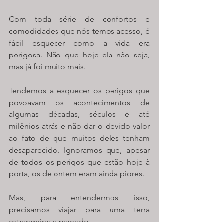
Com toda série de confortos e 
comodidades que nós temos acesso, é 
fácil esquecer como a vida era 
perigosa. Não que hoje ela não seja, 
mas já foi muito mais. 
Tendemos a esquecer os perigos que 
povoavam os acontecimentos de 
algumas décadas, séculos e até 
milênios atrás e não dar o devido valor 
ao fato de que muitos deles tenham 
desaparecido. Ignoramos que, apesar 
de todos os perigos que estão hoje à 
porta, os de ontem eram ainda piores.
Mas, para entendermos isso, 
precisamos viajar para uma terra 
estrangeira: o passado.