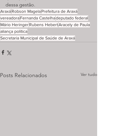
dessa gestão.
Araxá
Robson Magela
Prefeitura de Araxá
vereadora
Fernanda Castelha
deputado federal
Mário Heringer
Rubens Hebert
Aracely de Paula
aliança política
Secretaria Municipal de Saúde de Araxá
Ver tudo
Posts Relacionados