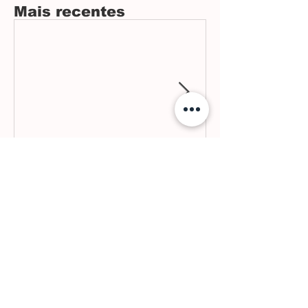
Mais recentes
16 de jul.
3 min de leitura
Futuro de Araxá em
debate
Arquivo
julho de 2026
junho de 2026