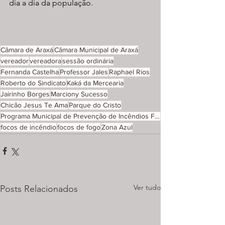
dia a dia da população.
Câmara de Araxá
Câmara Municipal de Araxá
vereador
vereadora
sessão ordinária
Fernanda Castelha
Professor Jales
Raphael Rios
Roberto do Sindicato
Kaká da Mercearia
Jairinho Borges
Marciony Sucesso
Chicão Jesus Te Ama
Parque do Cristo
Programa Municipal de Prevenção de Incêndios Florestais
focos de incêndio
focos de fogo
Zona Azul
Ver tudo
Posts Relacionados