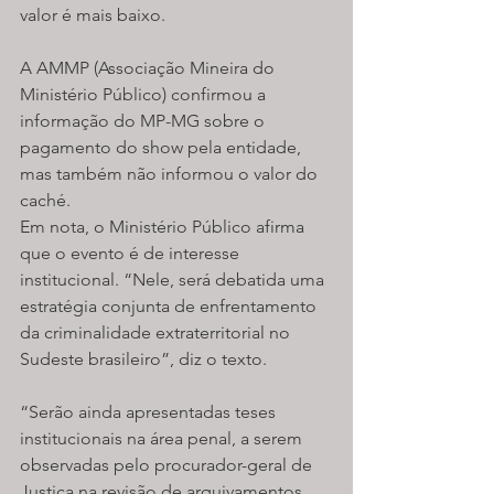
valor é mais baixo.
A AMMP (Associação Mineira do 
Ministério Público) confirmou a 
informação do MP-MG sobre o 
pagamento do show pela entidade, 
mas também não informou o valor do 
caché.
Em nota, o Ministério Público afirma 
que o evento é de interesse 
institucional. “Nele, será debatida uma 
estratégia conjunta de enfrentamento 
da criminalidade extraterritorial no 
Sudeste brasileiro”, diz o texto.
“Serão ainda apresentadas teses 
institucionais na área penal, a serem 
observadas pelo procurador-geral de 
Justiça na revisão de arquivamentos 