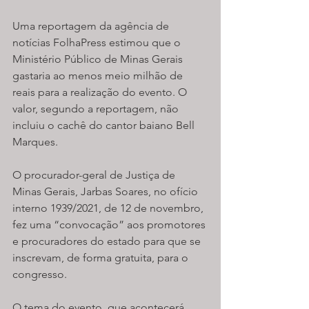
Uma reportagem da agência de 
notícias FolhaPress estimou que o 
Ministério Público de Minas Gerais 
gastaria ao menos meio milhão de 
reais para a realização do evento. O 
valor, segundo a reportagem, não 
incluiu o cachê do cantor baiano Bell 
Marques.
O procurador-geral de Justiça de 
Minas Gerais, Jarbas Soares, no ofício 
interno 1939/2021, de 12 de novembro, 
fez uma “convocação” aos promotores 
e procuradores do estado para que se 
inscrevam, de forma gratuita, para o 
congresso.
O tema do evento, que acontecerá 