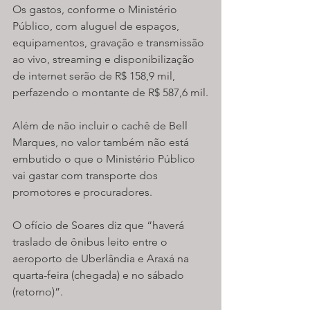
Os gastos, conforme o Ministério 
Público, com aluguel de espaços, 
equipamentos, gravação e transmissão 
ao vivo, streaming e disponibilização 
de internet serão de R$ 158,9 mil, 
perfazendo o montante de R$ 587,6 mil.
Além de não incluir o cachê de Bell 
Marques, no valor também não está 
embutido o que o Ministério Público 
vai gastar com transporte dos 
promotores e procuradores.
O ofício de Soares diz que “haverá 
traslado de ônibus leito entre o 
aeroporto de Uberlândia e Araxá na 
quarta-feira (chegada) e no sábado 
(retorno)”.