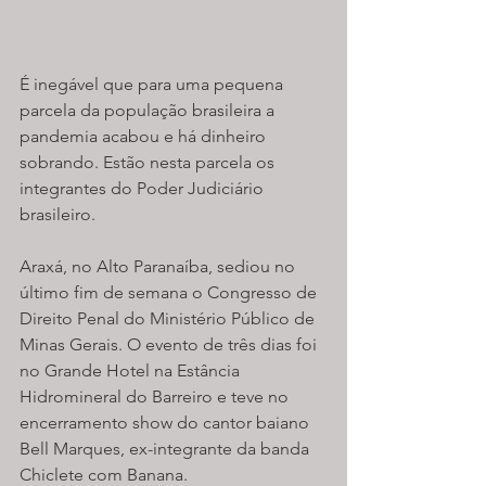
É inegável que para uma pequena 
parcela da população brasileira a 
pandemia acabou e há dinheiro 
sobrando. Estão nesta parcela os 
integrantes do Poder Judiciário 
brasileiro. 
Araxá, no Alto Paranaíba, sediou no 
último fim de semana o Congresso de 
Direito Penal do Ministério Público de 
Minas Gerais. O evento de três dias foi 
no Grande Hotel na Estância 
Hidromineral do Barreiro e teve no 
encerramento show do cantor baiano 
Bell Marques, ex-integrante da banda 
Chiclete com Banana. 