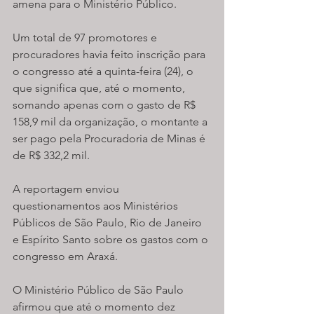
amena para o Ministério Público.
Um total de 97 promotores e 
procuradores havia feito inscrição para 
o congresso até a quinta-feira (24), o 
que significa que, até o momento, 
somando apenas com o gasto de R$ 
158,9 mil da organização, o montante a 
ser pago pela Procuradoria de Minas é 
de R$ 332,2 mil.
A reportagem enviou 
questionamentos aos Ministérios 
Públicos de São Paulo, Rio de Janeiro 
e Espírito Santo sobre os gastos com o 
congresso em Araxá.
O Ministério Público de São Paulo 
afirmou que até o momento dez 