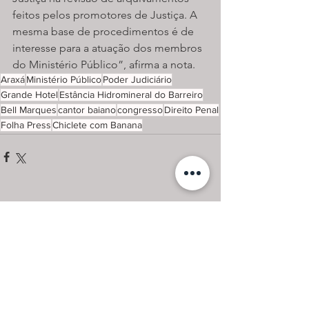
feitos pelos promotores de Justiça. A 
mesma base de procedimentos é de 
interesse para a atuação dos membros 
do Ministério Público”, afirma a nota.
Araxá
Ministério Público
Poder Judiciário
Grande Hotel
Estância Hidromineral do Barreiro
Bell Marques
cantor baiano
congresso
Direito Penal
Folha Press
Chiclete com Banana
Ver tudo
Posts Relacionados