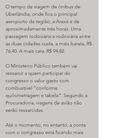
O tempo de viagem de ônibus de 
Uberlândia, onde fica o principal 
aeroporto da região, a Araxá é de 
aproximadamente três horas. Uma 
passagem rodoviária a rodoviária entre 
as duas cidades custa, a mais barata, R$ 
76,40. A mais cara, R$ 94,82.
O Ministério Público também vai 
ressarcir a quem participar do 
congresso o valor gasto com 
combustível “conforme 
quilometragem e tabela”. Segundo a 
Procuradoria, viagens de avião não 
serão ressarcidas.
Até o momento, no entanto, a conta 
com o congresso está ficando mais 