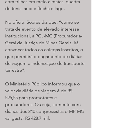
com trilhas em meio a matas, quadra 
de tênis, arco e flecha e lago.
No ofício, Soares diz que, “como se 
trata de evento de elevado interesse 
institucional, a PGJ-MG (Procuradoria-
Geral de Justiça de Minas Gerais) irá 
convocar todos os colegas inscritos, o 
que permitirá o pagamento de diárias 
de viagem e indenização de transporte 
terrestre”.
O Ministério Público informou que o 
valor da diária de viagem é de R$ 
595,55 para promotores e 
procuradores. Ou seja, somente com 
diárias dos 240 congressistas o MP-MG 
vai gastar R$ 428,7 mil.