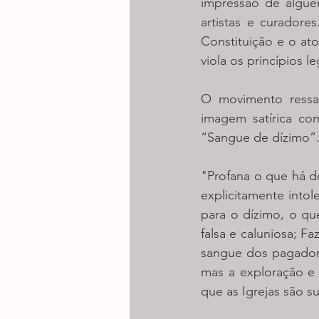
impressão de alguém
artistas e curadore
Constituição e o at
viola os princípios 
O movimento ressa
imagem satírica co
“Sangue de dízimo”
"Profana o que há de
explicitamente intol
para o dízimo, o qu
falsa e caluniosa; Fa
sangue dos pagadore
mas a exploração e e
que as Igrejas são s