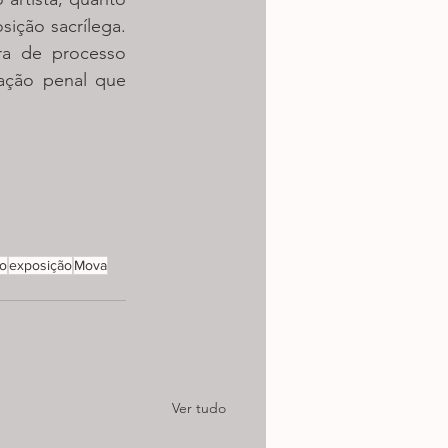
ção sacrílega. 
ra de processo 
ação penal que 
ão
exposição
Mova
Ver tudo