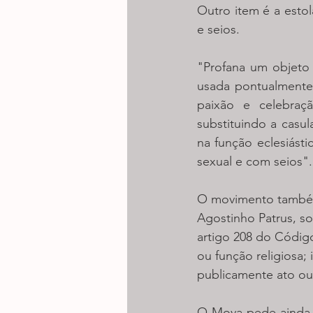
Outro item é a esto
e seios. 
"Profana um objeto 
usada pontualmente 
paixão e celebraçã
substituindo a casu
na função eclesiást
sexual e com seios".
O movimento também
Agostinho Patrus, so
artigo 208 do Código
ou função religiosa; 
publicamente ato ou o
O Mova pede ainda a 