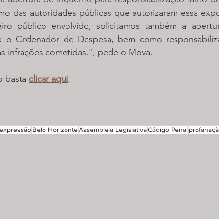
o das autoridades públicas que autorizaram essa exposi
eiro público envolvido, solicitamos também a abertu
tra o Ordenador de Despesa, bem como responsabiliz
às infrações cometidas.", pede o Mova.
o basta 
clicar aqui
.
 expressão
Belo Horizonte
Assembleia Legislativa
Código Penal
profanaç