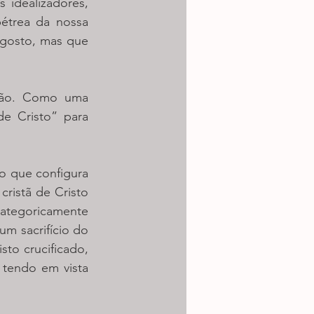
idealizadores, 
pétrea da nossa 
gosto, mas que 
ção. Como uma 
 Cristo” para 
o que configura 
ristã de Cristo 
ategoricamente 
um sacrifício do 
to crucificado, 
 tendo em vista 