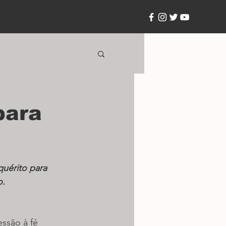
para
uérito para 
o.
ssão à fé 