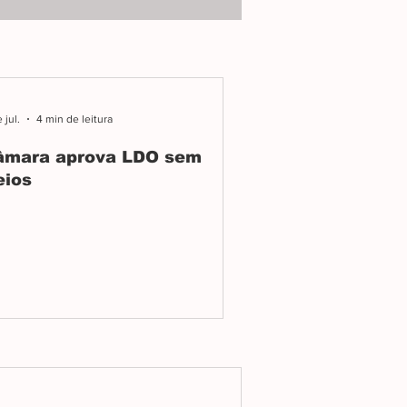
over outdoor contra
vismo LGBT
 jul.
4 min de leitura
âmara aprova LDO sem
eios