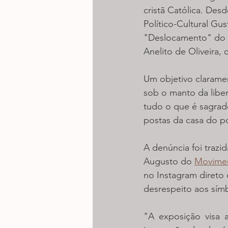
cristã Católica. Des
Político-Cultural Gu
"Deslocamento" do ar
Anelito de Oliveira, 
Um objetivo claramen
sob o manto da liber
tudo o que é sagrado 
postas da casa do po
A denúncia foi trazi
Augusto do 
Movimen
no Instagram direto 
desrespeito aos símb
"A exposição visa a