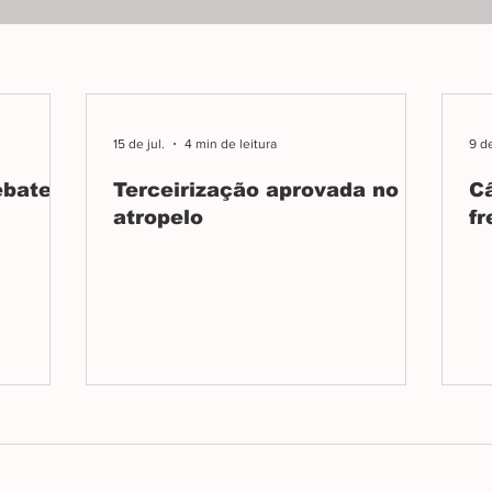
avança com ativismo
rem
LGBT+
ati
15 de jul.
4 min de leitura
9 de
ebate
Terceirização aprovada no
C
atropelo
fr