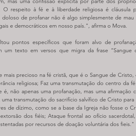
, mas uma confissão explícita por parte dos próprios 
s. O respeito à fé e à liberdade religiosa é cláusula 
o doloso de profanar não é algo simplesmente de mau 
legais e democráticos em nosso país.", afirma o Mova.
ltou pontos específicos que foram alvo de profana
m um texto em versos que migra da frase “Sangue de
.
 mais precioso na fé cristã, que é o Sangue de Cristo, 
erância religiosa; Faz uma transmutação do centro da fé c
e é, não apenas uma profanação, mas uma afirmação c
z uma transmutação do sacrifício salvífico de Cristo para 
s de dízimo, como se a base da Igreja não fosse o Cris
xtorsão dos fiéis; Ataque frontal ao ofício sacerdotal,
ustentadas por recursos de doação voluntária dos fieis."