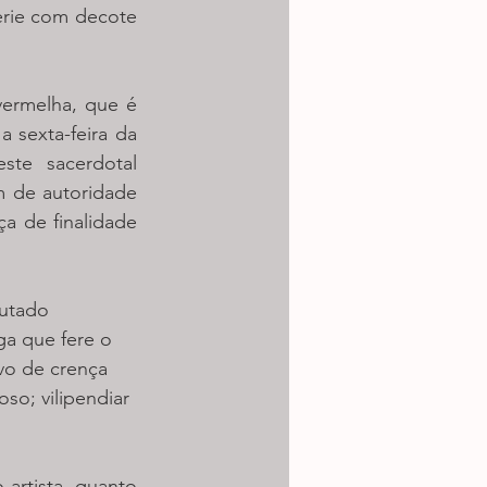
rie com decote 
vermelha, que é 
 sexta-feira da 
te sacerdotal 
 de autoridade 
a de finalidade 
utado 
ga que fere o 
vo de crença 
so; vilipendiar 
artista, quanto 