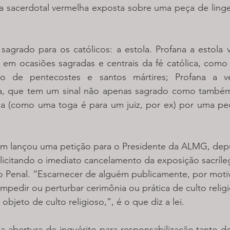
la sacerdotal vermelha exposta sobre uma peça de linge
sagrado para os católicos: a estola. Profana a estola 
em ocasiões sagradas e centrais da fé católica, como a
o de pentecostes e santos mártires; Profana a ves
la, que tem um sinal não apenas sagrado como também
ica (como uma toga é para um juiz, por ex) por uma peç
 lançou uma petição para o Presidente da ALMG, dep
licitando o imediato cancelamento da exposição sacríle
 Penal. 
“Escarnecer de alguém publicamente, por moti
impedir ou perturbar cerimônia ou prática de culto religio
bjeto de culto religioso,”, é o que diz a lei.
abertura de inquérito para responsabilização tanto do 