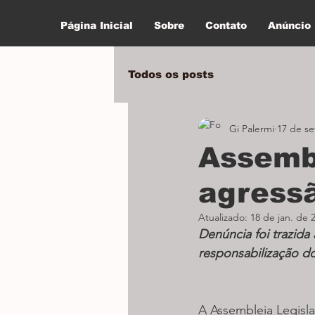
Página Inicial
Sobre
Contato
Anúncio
Todos os posts
Gi Palermi
17 de se
Assembl
agressã
Atualizado:
18 de jan. de 
Denúncia foi trazid
responsabilização do
A Assembleia Legisla