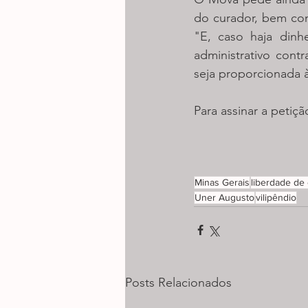
do curador, bem com
"E, caso haja dinh
administrativo con
seja proporcionada 
Para assinar a petiçã
Minas Gerais
liberdade de
Uner Augusto
vilipêndio
Posts Relacionados