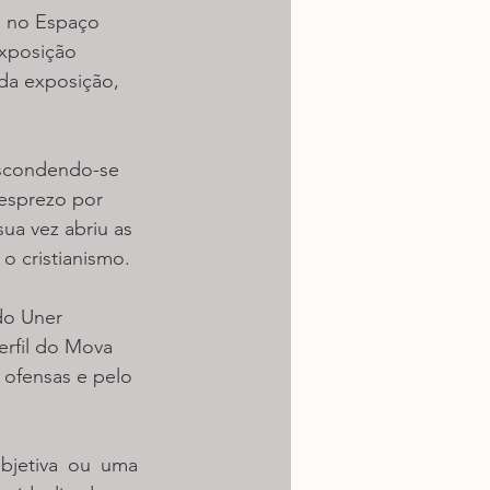
ca no Espaço 
exposição 
da exposição, 
Escondendo-se 
esprezo por 
sua vez abriu as 
o cristianismo.
do Uner 
erfil do Mova 
 ofensas e pelo 
bjetiva ou uma 