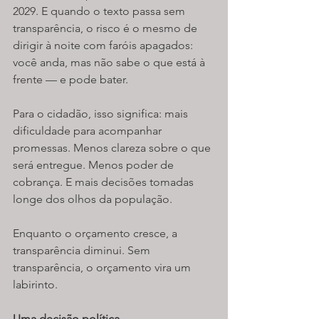
2029. E quando o texto passa sem 
transparência, o risco é o mesmo de 
dirigir à noite com faróis apagados: 
você anda, mas não sabe o que está à 
frente — e pode bater.
Para o cidadão, isso significa: mais 
dificuldade para acompanhar 
promessas. Menos clareza sobre o que 
será entregue. Menos poder de 
cobrança. E mais decisões tomadas 
longe dos olhos da população.
Enquanto o orçamento cresce, a 
transparência diminui. Sem 
transparência, o orçamento vira um 
labirinto. 
Uma decisão política