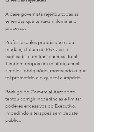
A base governista rejeitou todas as 
emendas que tentavam iluminar o 
processo.
Professor Jales propôs que cada 
mudança futura no PPA viesse 
explicada, com transparência total. 
Também propôs um relatório anual 
simples, obrigatório, mostrando o que 
foi prometido e o que foi cumprido.
Rodrigo do Comercial Aeroporto 
tentou corrigir incoerências e limitar 
poderes excessivos do Executivo, 
impedindo alterações sem debate 
público.