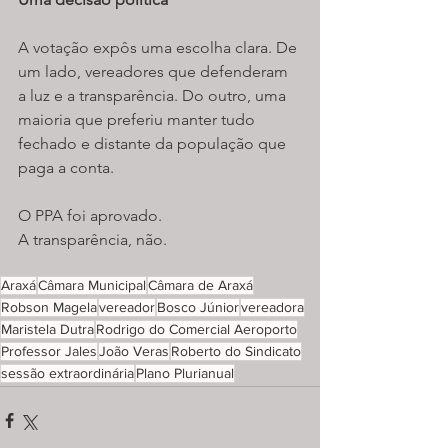
A votação expôs uma escolha clara. De 
um lado, vereadores que defenderam 
a luz e a transparência. Do outro, uma 
maioria que preferiu manter tudo 
fechado e distante da população que 
paga a conta.
O PPA foi aprovado.
A transparência, não.
Araxá
Câmara Municipal
Câmara de Araxá
Robson Magela
vereador
Bosco Júnior
vereadora
Maristela Dutra
Rodrigo do Comercial Aeroporto
Professor Jales
João Veras
Roberto do Sindicato
sessão extraordinária
Plano Plurianual