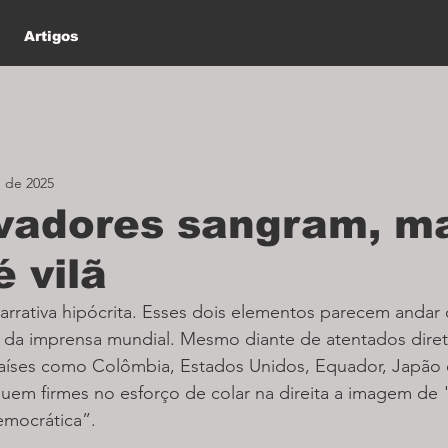
Artigos
. de 2025
vadores sangram, m
é vilã
 narrativa hipócrita. Esses dois elementos parecem anda
a da imprensa mundial. Mesmo diante de atentados direto
íses como Colômbia, Estados Unidos, Equador, Japão e 
eguem firmes no esforço de colar na direita a imagem de 
emocrática”.