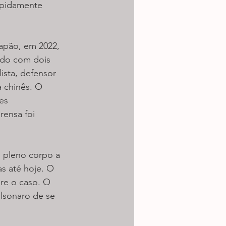
apidamente 
apão, em 2022, 
ado com dois 
ista, defensor 
 chinês. O 
es 
ensa foi 
m pleno corpo a 
s até hoje. O 
bre o caso. O 
lsonaro de se 