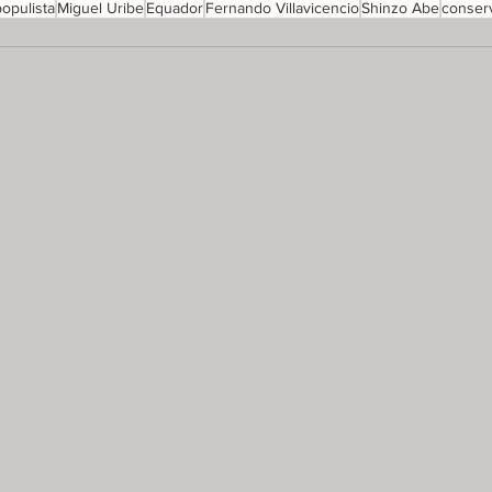
populista
Miguel Uribe
Equador
Fernando Villavicencio
Shinzo Abe
conser