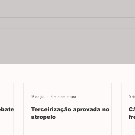
Eduardo vira alvo por
Bol
denunciar abusos
dem
jul
Inquérito aberto por Alexandre
Julg
de Moraes é mais uma prova do
escan
autoritarismo que avança no
elimi
Brasil.
realm
democ
15 de jul.
4 min de leitura
9 de
ebate
Terceirização aprovada no
C
atropelo
fr