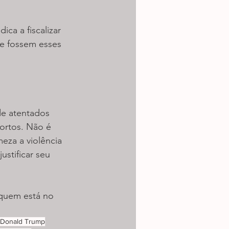
ca a fiscalizar 
e fossem esses 
de atentados 
ortos. Não é 
eza a violência 
ustificar seu 
 quem está no 
Donald Trump