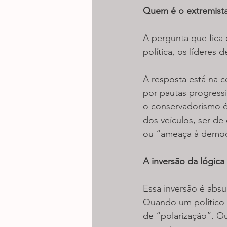
Quem é o extremista,
A pergunta que fica 
política, os líderes
A resposta está na c
por pautas progressi
o conservadorismo é
dos veículos, ser de 
ou “ameaça à democ
A inversão da lógica
Essa inversão é absu
Quando um político d
de “polarização”. Ou