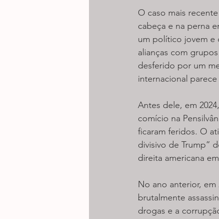
O caso mais recente
cabeça e na perna e
um político jovem e 
alianças com grupos 
desferido por um me
internacional parece
Antes dele, em 2024
comício na Pensilvân
ficaram feridos. O at
divisivo de Trump” d
direita americana e
No ano anterior, em 2
brutalmente assassin
drogas e a corrupção