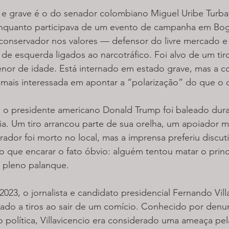
 e grave é o do senador colombiano Miguel Uribe Turba
nquanto participava de um evento de campanha em Bogo
conservador nos valores — defensor do livre mercado e c
de esquerda ligados ao narcotráfico. Foi alvo de um tiro
nor de idade. Está internado em estado grave, mas a co
 mais interessada em apontar a “polarização” do que o c
, o presidente americano Donald Trump foi baleado dur
ia. Um tiro arrancou parte de sua orelha, um apoiador m
irador foi morto no local, mas a imprensa preferiu discuti
o que encarar o fato óbvio: alguém tentou matar o prin
m pleno palanque.
023, o jornalista e candidato presidencial Fernando Villa
ado a tiros ao sair de um comício. Conhecido por denunc
 política, Villavicencio era considerado uma ameaça pela