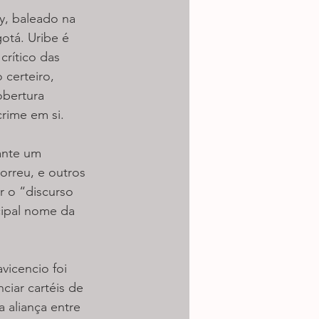
y, baleado na 
tá. Uribe é 
rítico das 
 certeiro, 
bertura 
rime em si.
ante um 
orreu, e outros 
r o “discurso 
cipal nome da 
vicencio foi 
iar cartéis de 
 aliança entre 