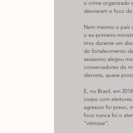
o crime organizado e
desviaram o foco do c
Nem mesmo o país c
o ex-primeiro-minist
tiros durante um dis
do fortalecimento d
assassino alegou mot
conservadores do mu
discreta, quase proto
E, no Brasil, em 201
corpo com eleitores.
agressor foi preso, 
foco nunca foi o ate
“vitimizar”.