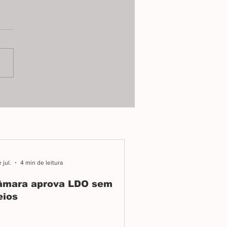
sonaro réu,
ocracia em
gamento
amento de Bolsonaro
cara o uso da Justiça para
nar opositores. Quem
ente está ameaçando a
racia no Brasil?
 jul.
4 min de leitura
âmara aprova LDO sem
eios