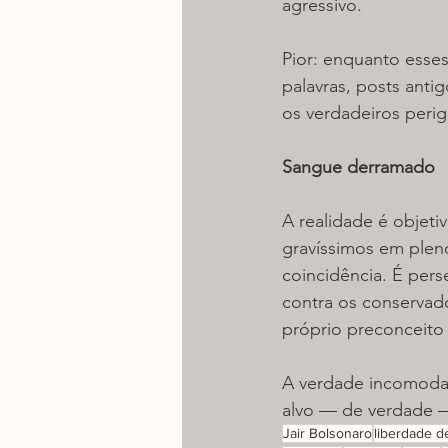
agressivo.
Pior: enquanto esses
palavras, posts ant
os verdadeiros perig
Sangue derramado
A realidade é objetiv
gravíssimos em pleno
coincidência. É pers
contra os conservador
próprio preconceito
A verdade incomoda, 
alvo — de verdade — 
Jair Bolsonaro
liberdade d