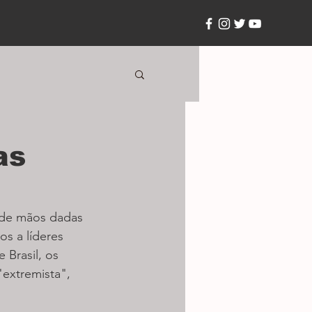
as
r de mãos dadas 
s a líderes 
Brasil, os 
"extremista", 