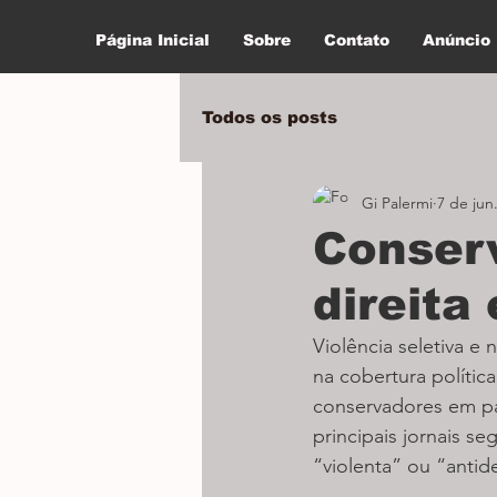
Página Inicial
Sobre
Contato
Anúncio
Todos os posts
Gi Palermi
7 de jun
Conser
direita 
Violência seletiva e
na cobertura polític
conservadores em pa
principais jornais s
“violenta” ou “antid