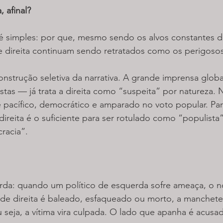
 afinal?
é simples: por que, mesmo sendo os alvos constantes da
 de direita continuam sendo retratados como os perigosos
onstrução seletiva da narrativa. A grande imprensa glo
stas — já trata a direita como “suspeita” por natureza. 
 pacífico, democrático e amparado no voto popular. Par
direita é o suficiente para ser rotulado como “populista
racia”.
rda: quando um político de esquerda sofre ameaça, o not
e direita é baleado, esfaqueado ou morto, a manchete p
 seja, a vítima vira culpada. O lado que apanha é acusa