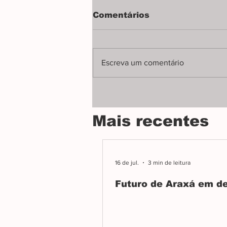
Carla Zambelli recorre
Comentários
ao auto-exílio
Para escapar da prisão injusta,
deputada busca liberdade fora
Escreva um comentário
do Brasil.
Mais recentes
16 de jul.
3 min de leitura
Futuro de Araxá em d