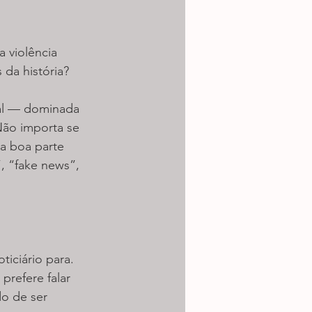
 violência 
 da história?
bal — dominada 
Não importa se 
a boa parte 
”, “fake news”, 
iciário para. 
refere falar 
do de ser 