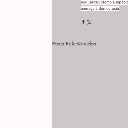
esquerda
Colômbia
Japão
ameaça à democracia
Posts Relacionados