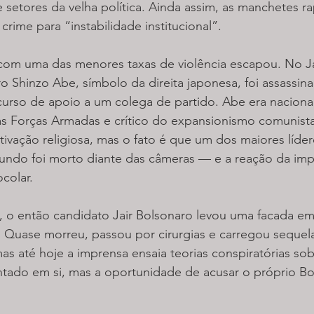
 setores da velha política. Ainda assim, as manchetes r
rime para “instabilidade institucional”.
om uma das menores taxas de violência escapou. No J
ro Shinzo Abe, símbolo da direita japonesa, foi assassin
curso de apoio a um colega de partido. Abe era nacional
as Forças Armadas e crítico do expansionismo comunista
ivação religiosa, mas o fato é que um dos maiores líder
ndo foi morto diante das câmeras — e a reação da impr
colar.
8, o então candidato Jair Bolsonaro levou uma facada e
 Quase morreu, passou por cirurgias e carregou sequela
mas até hoje a imprensa ensaia teorias conspiratórias so
ntado em si, mas a oportunidade de acusar o próprio Bo