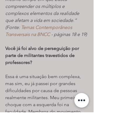
compreender os múltiplos e 
complexos elementos da realidade 
que afetam a vida em sociedade.” 
(Fonte: 
Temas Contemporâneos 
Transversais na BNCC
 - páginas 18 e 19)
Você já foi alvo de perseguição por 
parte de militantes travestidos de 
professores? 
Essa é uma situação bem complexa, 
mas sim, eu já passei por grandes 
dificuldades por causa de pessoas 
realmente militantes. Meu primeiro 
choque com a esquerda foi na 
faculdade. Membros do movimento 
estudantil, ligados ao PCdoB, que 
inclusive muitos deles não estudavam 