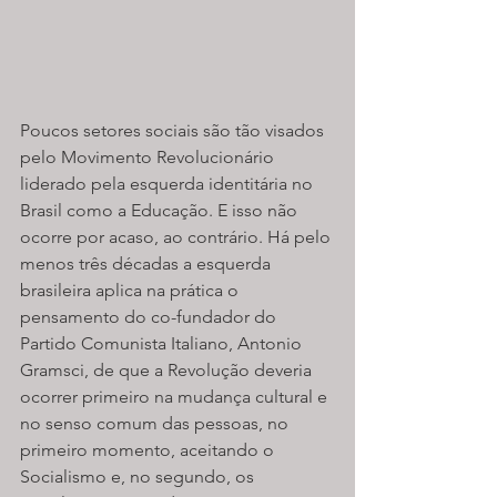
Poucos setores sociais são tão visados 
pelo Movimento Revolucionário 
liderado pela esquerda identitária no 
Brasil como a Educação. E isso não 
ocorre por acaso, ao contrário. Há pelo 
menos três décadas a esquerda 
brasileira aplica na prática o 
pensamento do co-fundador do 
Partido Comunista Italiano, Antonio 
Gramsci, de que a Revolução deveria 
ocorrer primeiro na mudança cultural e 
no senso comum das pessoas, no 
primeiro momento, aceitando o 
Socialismo e, no segundo, os 