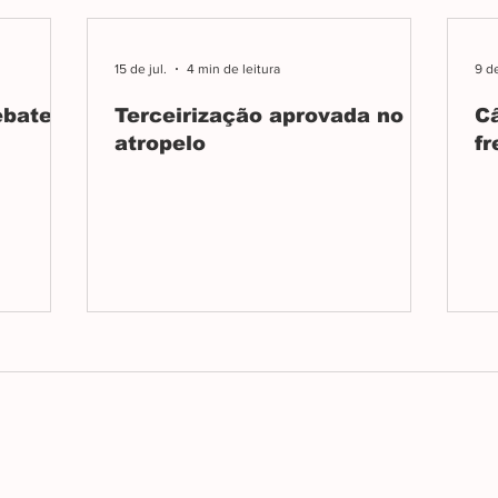
15 de jul.
4 min de leitura
9 de
ebate
Terceirização aprovada no
C
atropelo
fr