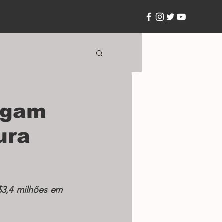
egam
ura
3,4 milhões em 