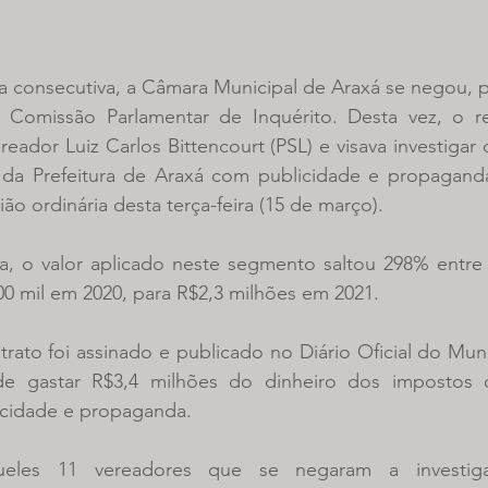
 consecutiva, a Câmara Municipal de Araxá se negou, po
 Comissão Parlamentar de Inquérito. Desta vez, o re
eador Luiz Carlos Bittencourt (PSL) e visava investigar
 da Prefeitura de Araxá com publicidade e propaganda
ão ordinária desta terça-feira (15 de março).
ia, o valor aplicado neste segmento saltou 298% entre 
0 mil em 2020, para R$2,3 milhões em 2021. 
ato foi assinado e publicado no Diário Oficial do Muni
nde gastar R$3,4 milhões do dinheiro dos impostos d
icidade e propaganda.
ueles 11 vereadores que se negaram a investiga