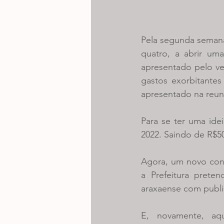
Pela segunda semana
quatro, a abrir uma
apresentado pelo ver
gastos exorbitantes
apresentado na reuni
Para se ter uma ide
2022. Saindo de R$50
Agora, um novo contr
a Prefeitura prete
araxaense com publ
E, novamente, aq