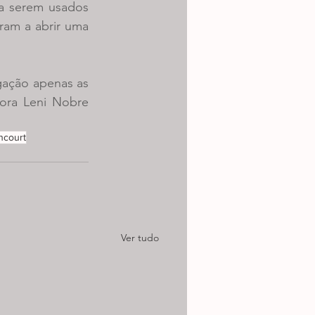
a serem usados 
am a abrir uma 
ação apenas as 
ora Leni Nobre 
encourt
Ver tudo