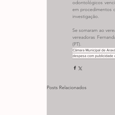
odontológicos venci
em procedimentos od
investigação. 
Se somaram ao verea
vereadoras Fernanda
(PT). 
Câmara Municipal de Arax
despesa com publicidade
Posts Relacionados