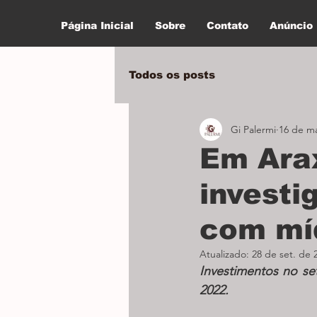
Página Inicial
Sobre
Contato
Anúncio
Todos os posts
Gi Palermi
16 de ma
Em Ara
investi
com mí
Atualizado:
28 de set. de 
Investimentos no se
2022.