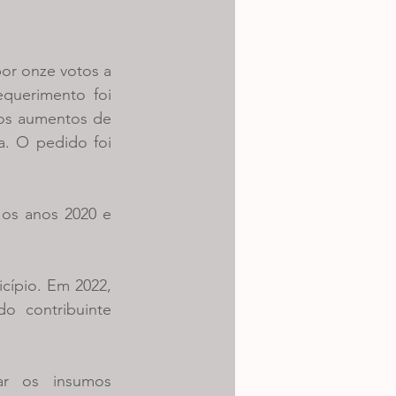
r onze votos a 
querimento foi 
 os aumentos de 
. O pedido foi 
os anos 2020 e 
cípio. Em 2022, 
o contribuinte 
r os insumos 