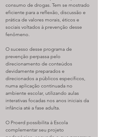
consumo de drogas. Tem se mostrado 
eficiente para a reflexão, discussão e 
prática de valores morais, éticos e 
sociais voltados à prevenção desse 
fenômeno.
O sucesso desse programa de 
prevenção perpassa pelo 
direcionamento de conteúdos 
devidamente preparados e 
direcionados a públicos específicos, 
numa aplicação continuada no 
ambiente escolar, utilizando aulas 
interativas focadas nos anos iniciais da 
infância até a fase adulta.
O Proerd possibilita à Escola 
complementar seu projeto 