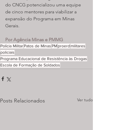
do CNCG potencializou uma equipe 
de cinco mentores para viabilizar a 
expansão do Programa em Minas 
Gerais.
Por Agência Minas e PMMG
Polícia Militar
Patos de Minas
PM
proerd
militares
policiais
Programa Educacional de Resistência às Drogas
Escola de Formação de Soldados
Ver tudo
Posts Relacionados