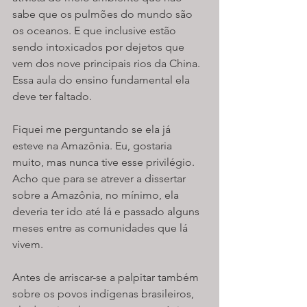
sabe que os pulmões do mundo são 
os oceanos. E que inclusive estão 
sendo intoxicados por dejetos que 
vem dos nove principais rios da China. 
Essa aula do ensino fundamental ela 
deve ter faltado.
Fiquei me perguntando se ela já 
esteve na Amazônia. Eu, gostaria 
muito, mas nunca tive esse privilégio. 
Acho que para se atrever a dissertar 
sobre a Amazônia, no mínimo, ela 
deveria ter ido até lá e passado alguns 
meses entre as comunidades que lá 
vivem.
Antes de arriscar-se a palpitar também 
sobre os povos indígenas brasileiros, 