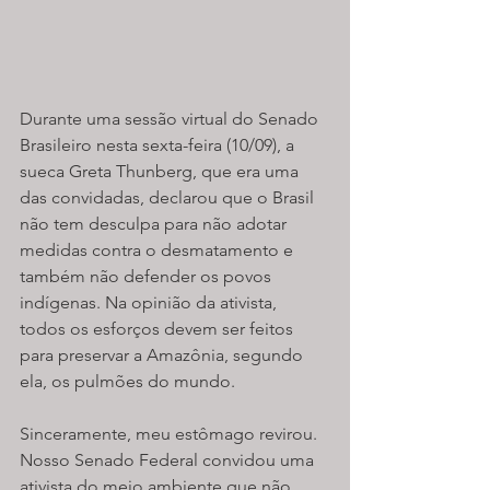
Durante uma sessão virtual do Senado 
Brasileiro nesta sexta-feira (10/09), a 
sueca Greta Thunberg, que era uma 
das convidadas, declarou que o Brasil 
não tem desculpa para não adotar 
medidas contra o desmatamento e 
também não defender os povos 
indígenas. Na opinião da ativista, 
todos os esforços devem ser feitos 
para preservar a Amazônia, segundo 
ela, os pulmões do mundo.
Sinceramente, meu estômago revirou. 
Nosso Senado Federal convidou uma 
ativista do meio ambiente que não 