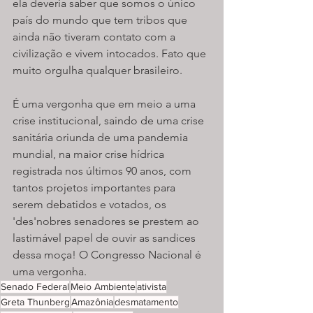
ela deveria saber que somos o único 
país do mundo que tem tribos que 
ainda não tiveram contato com a 
civilização e vivem intocados. Fato que 
muito orgulha qualquer brasileiro.
É uma vergonha que em meio a uma 
crise institucional, saindo de uma crise 
sanitária oriunda de uma pandemia 
mundial, na maior crise hídrica 
registrada nos últimos 90 anos, com 
tantos projetos importantes para 
serem debatidos e votados, os 
'des'nobres senadores se prestem ao 
lastimável papel de ouvir as sandices 
dessa moça! O Congresso Nacional é 
uma vergonha.
Senado Federal
Meio Ambiente
ativista
Greta Thunberg
Amazônia
desmatamento