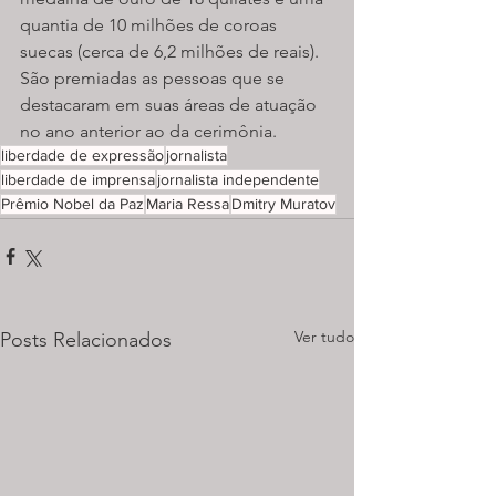
quantia de 10 milhões de coroas 
suecas (cerca de 6,2 milhões de reais). 
São premiadas as pessoas que se 
destacaram em suas áreas de atuação 
no ano anterior ao da cerimônia.
liberdade de expressão
jornalista
liberdade de imprensa
jornalista independente
Prêmio Nobel da Paz
Maria Ressa
Dmitry Muratov
Ver tudo
Posts Relacionados