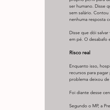
ser humano. Disse q
sem salário. Contou
nenhuma resposta c
Disse que dói salvar
em pé. O desabafo e
Risco real
Enquanto isso, hospit
recursos para pagar 
problema deixou de 
Foi diante desse cená
Segundo o MP, a Pre