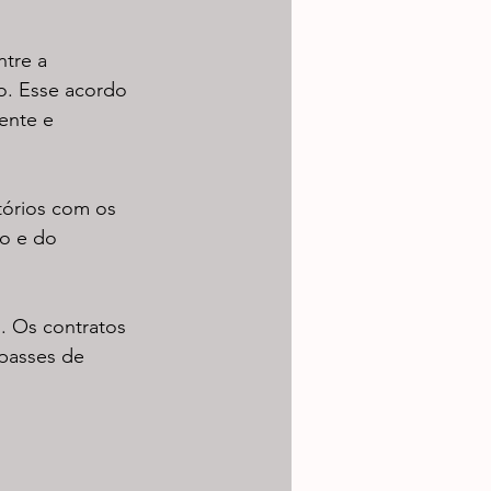
tre a 
o. Esse acordo 
ente e 
tórios com os 
o e do 
. Os contratos 
passes de 