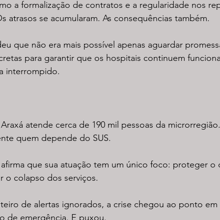
mo a formalização de contratos e a regularidade nos re
Os atrasos se acumularam. As consequências também.
eu que não era mais possível apenas aguardar promessa
retas para garantir que os hospitais continuem funcion
a interrompido.
 Araxá atende cerca de 190 mil pessoas da microrregião
mente quem depende do SUS.
 afirma que sua atuação tem um único foco: proteger o d
r o colapso dos serviços.
teiro de alertas ignorados, a crise chegou ao ponto em
eio de emergência. E puxou.