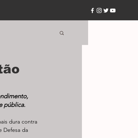
tão
endimento, 
e pública.
is dura contra 
e Defesa da 