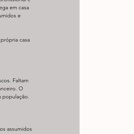
hega em casa 
umidos e 
 própria casa 
scos. Faltam 
anceiro. O 
a população.
cos assumidos 