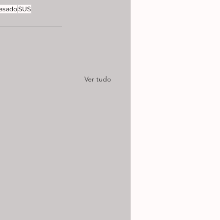
rasado
SUS
Ver tudo