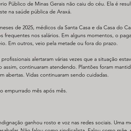
rio Público de Minas Gerais não caiu do céu. Ela é resu
ste na saúde pública de Araxá.
meses de 2025, médicos da Santa Casa e da Casa do C
s frequentes nos salários. Em alguns momentos, o pag
io. Em outros, veio pela metade ou fora do prazo.
profissionais alertaram várias vezes que a situação estav
o assim, continuaram atendendo. Plantões foram mantid
m abertas. Vidas continuaram sendo cuidadas.
ndo empurrado mês após mês.
indignação ganhou rosto e voz nas redes sociais. Uma m
desabafar. Não falou como sindicalista. Falou como mãe, p