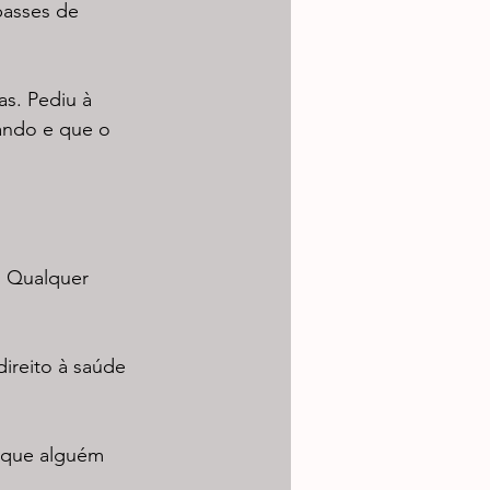
passes de 
s. Pediu à 
ando e que o 
. Qualquer 
ireito à saúde 
 que alguém 