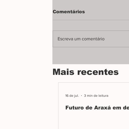
Repasses atrasados
Comentários
deixam médicos sem
pagamento
Documento revela que
administração Robson-Bosco não
Escreva um comentário
cumpriu cronograma de
repasses, deixando dois meses
descobertos e médicos sem
pagamento.
Mais recentes
16 de jul.
3 min de leitura
Futuro de Araxá em d