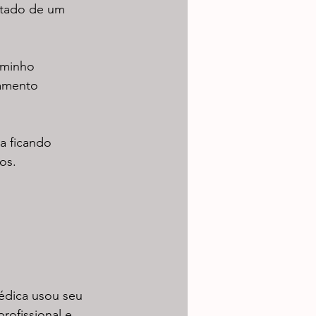
ltado de um 
aminho 
amento 
a ficando 
os. 
édica usou seu 
rofissional e 