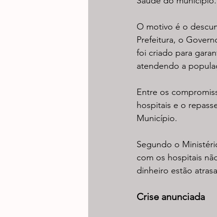
Saúde do município.
O motivo é o descum
Prefeitura, o Gover
foi criado para gara
atendendo a populaç
Entre os compromiss
hospitais e o repass
Município.
Segundo o Ministério
com os hospitais não
dinheiro estão atras
Crise anunciada