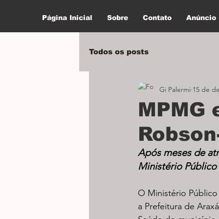
Página Inicial
Sobre
Contato
Anúncio
Todos os posts
Gi Palermi
15 de de
MPMG e
Robson
Após meses de atra
Ministério Público
O Ministério Públic
a Prefeitura de Arax