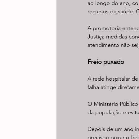
ao longo do ano, co
recursos da saúde. 
A promotoria entend
Justiça medidas conc
atendimento não sej
Freio puxado
A rede hospitalar de
falha atinge direta
O Ministério Público
da população e evita
Depois de um ano in
precisou puxar o fr