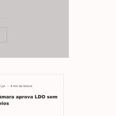
icos sem salário
açam parar
o já dura dois meses, e
isação pode afetar UTI,
maria, pediatria e
nidade da Santa Casa de
.
 jul.
4 min de leitura
âmara aprova LDO sem
eios