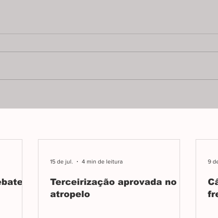
Médicos sem salário
Méd
denunciam descaso
ame
Sem receber desde abril,
Atras
médicos da Santa Casa de
paral
Misericórdia cobram autoridades
enfer
e expõem situação crítica da
mater
saúde em Araxá.
Araxá
15 de jul.
4 min de leitura
9 de
ebate
Terceirização aprovada no
C
atropelo
fr