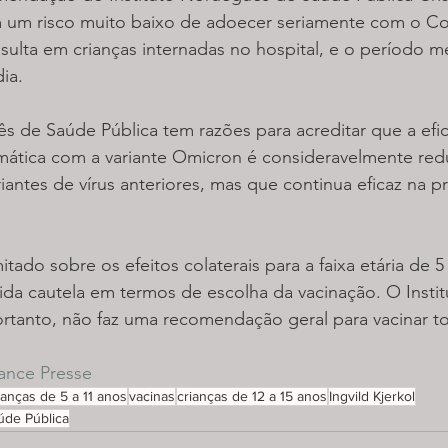
 um risco muito baixo de adoecer seriamente com o Cov
ulta em crianças internadas no hospital, e o período m
ia.
s de Saúde Pública tem razões para acreditar que a efic
mática com a variante Omicron é consideravelmente red
ntes de vírus anteriores, mas que continua eficaz na p
tado sobre os efeitos colaterais para a faixa etária de 5
ida cautela em termos de escolha da vacinação. O Insti
rtanto, não faz uma recomendação geral para vacinar to
ance Presse
ianças de 5 a 11 anos
vacinas
crianças de 12 a 15 anos
Ingvild Kjerkol
úde Pública