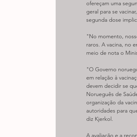
ofereçam uma segun
geral para se vacina
segunda dose implic
"No momento, nosso 
raros. A vacina, no 
meio de nota o Mini
"O Governo noruegu
em relação à vacinaç
devem decidir se qu
Norueguês de Saúde 
organização da vacin
autoridades para qu
diz Kjerkol.
A avaliação e a rec