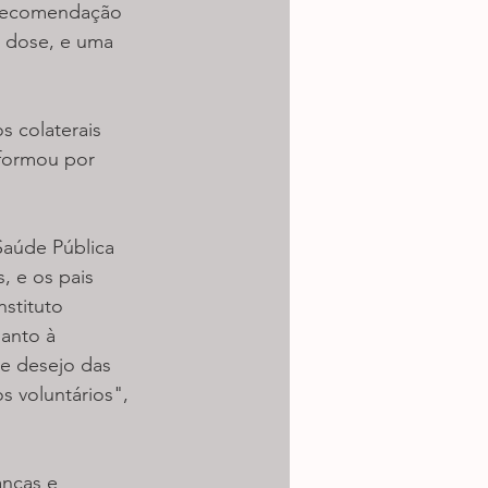
 recomendação 
a dose, e uma 
 colaterais 
nformou por 
aúde Pública 
, e os pais 
stituto 
anto à 
te desejo das 
 voluntários", 
nças e 