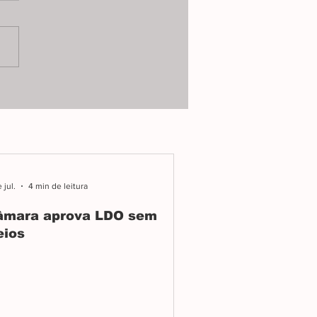
 passou como a
istração Robson Magela e
 Júnior queria: sem
uma das 26 emendas
entadas.
 jul.
4 min de leitura
âmara aprova LDO sem
eios