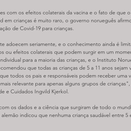
 com os efeitos colaterais da vacina e o fato de que o
id em crianças é muito raro, o governo norueguês afirm
ação de Covid-19 para crianças.
nte adoecem seriamente, e o conhecimento ainda é limi
aros ou efeitos colaterais que podem surgir em um momen
ndividual para a maioria das crianças, e o Instituto Nor
ecomendou que todas as crianças de 5 a 11 anos sejam 
que todos os pais e responsáveis podem receber uma v
á mais relevante para apenas alguns grupos de crianças", 
e e Cuidados Ingvild Kjerkol.
a com os dados e a ciência que surgiram de todo o mund
alemão indicou que nenhuma criança saudável entre 5 e