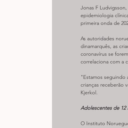
Jonas F Ludvigsson, 
epidemiologia clínic
primeira onda de 20
As autoridades noru
dinamarquês, as cria
coronavírus se fore
correlaciona com a c
"Estamos seguindo a
crianças receberão va
Kjerkol.
Adolescentes de 12 
O Instituto Noruegu