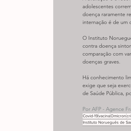
adolescentes correm
doença raramente res
internação é de um d
O Instituto Norueguê
contra doença sinto
comparação com varia
doenças graves.
Há conhecimento limi
exige que seja exerc
de Saúde Pública, po
Por AFP - Agence Fr
Covid-19
vacina
Omicron
cr
Instituto Norueguês de Sa