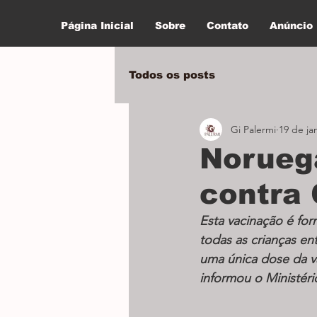
Página Inicial
Sobre
Contato
Anúncio
Todos os posts
Gi Palermi
19 de ja
Norueg
contra 
Esta vacinação é for
todas as crianças ent
uma única dose da v
informou o Ministéri