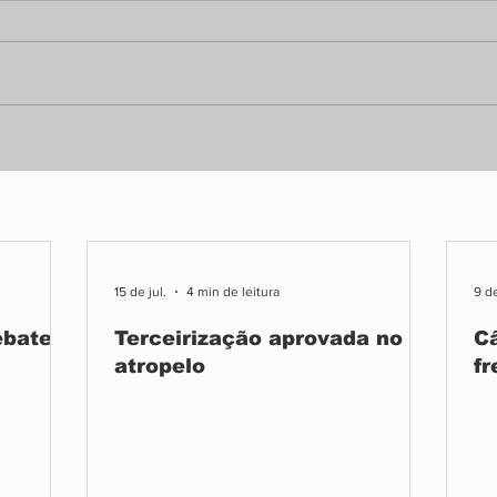
Após mais de sete horas de
PL 99
reunião, base governista aprova
admin
terceirização da urgência e
Bosco
emergência ignorando pedidos
nenh
por mais esclarecimentos.
apres
15 de jul.
4 min de leitura
9 de
ebate
Terceirização aprovada no
C
atropelo
fr