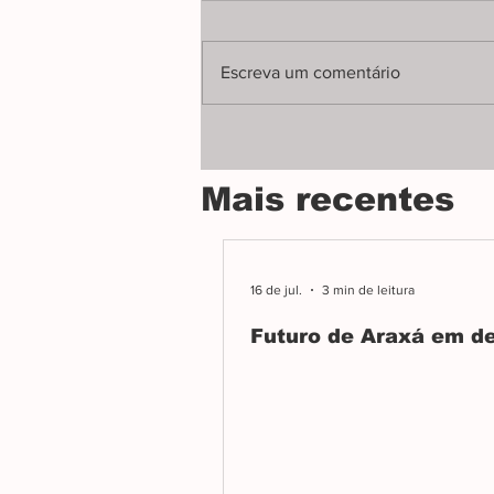
Audiência pública na Câmara
debateu o Plano Diretor, projeto
Escreva um comentário
que orientará o crescimento e o
desenvolvimento de Araxá nas
próximas décadas.
Mais recentes
16 de jul.
3 min de leitura
Futuro de Araxá em d