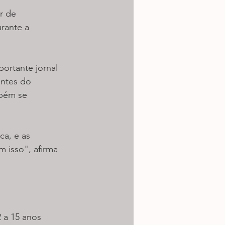
r de 
rante a 
rtante jornal 
antes do 
mbém se 
a, e as 
m isso", afirma 
 a 15 anos 