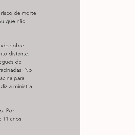
 risco de morte 
ou que não 
tado sobre 
to distante. 
ueguês de 
vacinadas. No 
acina para 
diz a ministra 
o. Por 
 11 anos 