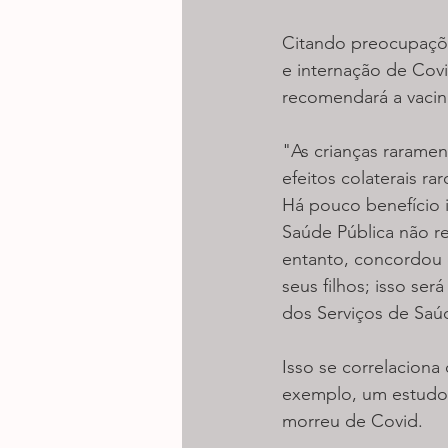
Citando preocupações
e internação de Cov
recomendará a vacin
"As crianças rarame
efeitos colaterais r
Há pouco benefício i
Saúde Pública não r
entanto, concordou 
seus filhos; isso ser
dos Serviços de Saúd
Isso se correlacion
exemplo, um estudo 
morreu de Covid.