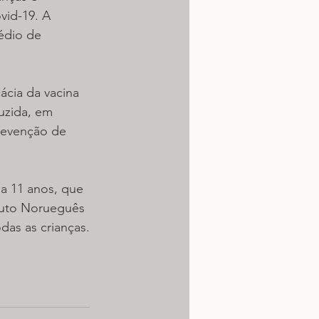
id-19. A 
édio de 
ácia da vacina 
uzida, em 
revenção de 
 a 11 anos, que 
tuto Norueguês 
das as crianças.