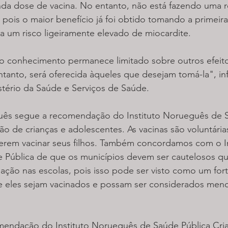
da dose de vacina. No entanto, não está fazendo uma
r, pois o maior benefício já foi obtido tomando a primeir
a um risco ligeiramente elevado de miocardite.
conhecimento permanece limitado sobre outros efeitos
entanto, será oferecida àqueles que desejam tomá-la", i
stério da Saúde e Serviços de Saúde.
ês segue a recomendação do Instituto Norueguês de S
ão de crianças e adolescentes. As vacinas são voluntárias
erem vacinar seus filhos. Também concordamos com o In
Pública de que os municípios devem ser cautelosos qu
ação nas escolas, pois isso pode ser visto como um for
e eles sejam vacinados e possam ser considerados menos
omendação do Instituto Norueguês de Saúde Pública Cria