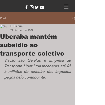
Post
Gi Palermi
24 de mar. de 2022
Uberaba mantém
subsídio ao
transporte coletivo
Viação São Geraldo e Empresa de 
Transporte Líder Ltda receberão até R$ 
6 milhões do dinheiro dos impostos 
pagos pelo contribuinte.