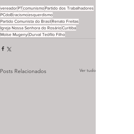
vereador
PT
comunismo
Partido dos Trabalhadores
PCdoB
racismo
esquerdismo
Partido Comunista do Brasil
Renato Freitas
Igreja Nossa Senhora do Rosário
Curitiba
Moïse Mugenyi
Durval Teófilo Filho
Ver tudo
Posts Relacionados