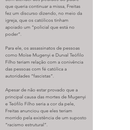
que queria continuar a missa, Freitas 
fez um discurso dizendo, no meio da 
igreja, que os católicos tinham 
apoiado um “policial que está no 
poder”.
Para ele, os assassinatos de pessoas 
como Moïse Mugenyi e Durval Teófilo 
Filho teriam relação com a conivência 
das pessoas com fé católica a 
autoridades “fascistas”. 
Apesar de não estar provado que a 
principal causa das mortes de Mugenyi 
e Teófilo Filho seria a cor da pele, 
Freitas anunciou que eles teriam 
morrido pela existência de um suposto 
“racismo estrutural”.