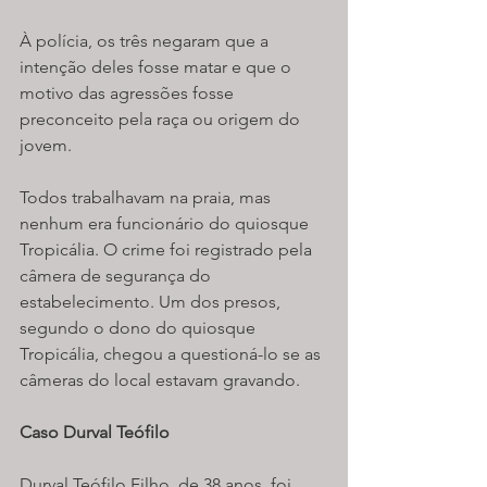
À polícia, os três negaram que a 
intenção deles fosse matar e que o 
motivo das agressões fosse 
preconceito pela raça ou origem do 
jovem. 
Todos trabalhavam na praia, mas 
nenhum era funcionário do quiosque 
Tropicália. O crime foi registrado pela 
câmera de segurança do 
estabelecimento. Um dos presos, 
segundo o dono do quiosque 
Tropicália, chegou a questioná-lo se as 
câmeras do local estavam gravando. 
Caso Durval Teófilo 
Durval Teófilo Filho, de 38 anos, foi 