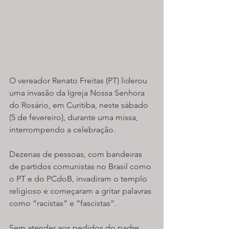
O vereador Renato Freitas (PT) liderou 
uma invasão da Igreja Nossa Senhora 
do Rosário, em Curitiba, neste sábado 
(5 de fevereiro), durante uma missa, 
interrompendo a celebração.
Dezenas de pessoas, com bandeiras 
de partidos comunistas no Brasil como 
o PT e do PCdoB, invadiram o templo 
religioso e começaram a gritar palavras 
como “racistas” e “fascistas”.
Sem atender aos pedidos do padre 