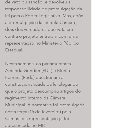
de veto ou sanção, e devolveu a 
responsabilidade de promulgação da 
lei para o Poder Legislativo. Mas, após 
a promulgação da lei pela Câmara, 
dois dos vereadores que votaram 
contra o projeto entraram com uma 
representação no Ministério Público 
Estadual.
Nesta semana, os parlamentares 
Amanda Gondim (PDT) e Murilo 
Ferreira (Rede) questionam a 
constitucionalidade da lei alegando 
que o projeto descumpriu artigos do 
regimento interno da Câmara 
Municipal. A normativa foi promulgada 
nesta terça (15 de fevereiro) pela 
Câmara e a representação já foi 
apresentada no MP.