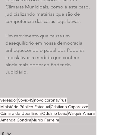
Câmaras Municipais, como é este caso, 
judicializando matérias que são de 
competência das casas legislativas.
Um movimento que causa um 
desequilíbrio em nossa democracia 
enfraquecendo o papel dos Poderes 
Legislativos à medida que confere 
ainda mais poder ao Poder do 
Judiciário.
vereador
Covid-19
novo coronavírus
Ministério Público Estadual
Cristiano Caporezzo
Câmara de Uberlândia
Odelmo Leão
Walquir Amaral
Amanda Gondim
Murilo Ferreira