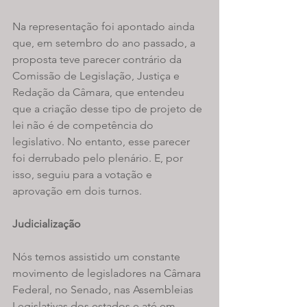
Na representação foi apontado ainda 
que, em setembro do ano passado, a 
proposta teve parecer contrário da 
Comissão de Legislação, Justiça e 
Redação da Câmara, que entendeu 
que a criação desse tipo de projeto de 
lei não é de competência do 
legislativo. No entanto, esse parecer 
foi derrubado pelo plenário. E, por 
isso, seguiu para a votação e 
aprovação em dois turnos.
Judicialização
Nós temos assistido um constante 
movimento de legisladores na Câmara 
Federal, no Senado, nas Assembleias 
Legislativas dos estados e até em 