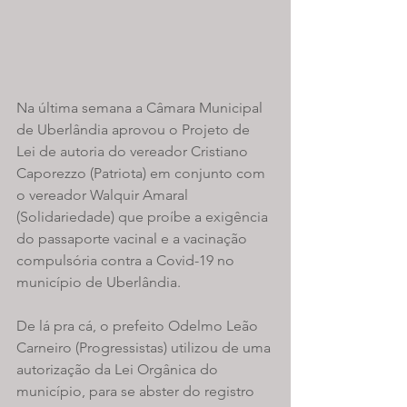
Na última semana a Câmara Municipal 
de Uberlândia aprovou o Projeto de 
Lei de autoria do vereador Cristiano 
Caporezzo (Patriota) em conjunto com 
o vereador Walquir Amaral 
(Solidariedade) que proíbe a exigência 
do passaporte vacinal e a vacinação 
compulsória contra a Covid-19 no 
município de Uberlândia. 
De lá pra cá, o prefeito Odelmo Leão 
Carneiro (Progressistas) utilizou de uma 
autorização da Lei Orgânica do 
município, para se abster do registro 