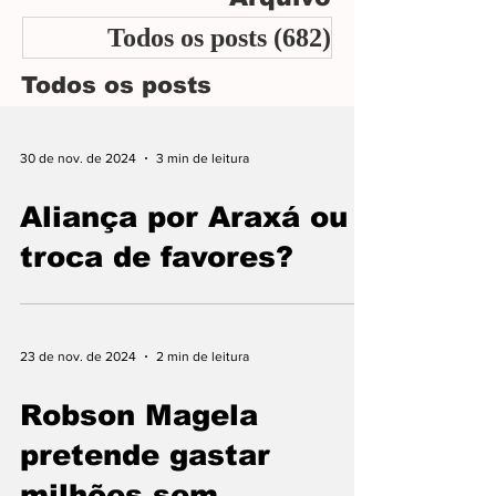
crescimento e o desenvolvimento de Araxá
Todos os posts
(682)
682 posts
nas próximas décadas.
Todos os posts
30 de nov. de 2024
3 min de leitura
Aliança por Araxá ou
troca de favores?
23 de nov. de 2024
2 min de leitura
Robson Magela
pretende gastar
milhões sem