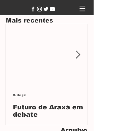
Mais recentes
16 de jul.
Futuro de Araxá em
debate
Audiência pública na Câmara debateu o
Arquivo
Plano Diretor, projeto que orientará o