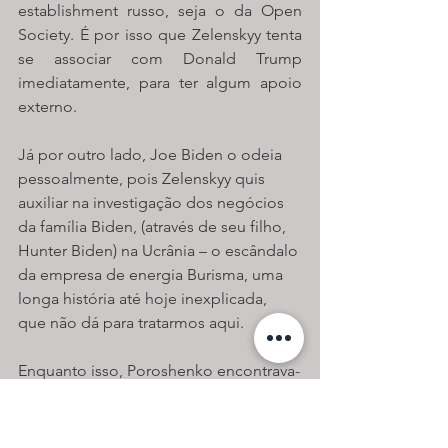
establishment russo, seja o da Open 
Society. É por isso que Zelenskyy tenta 
se associar com Donald Trump 
imediatamente, para ter algum apoio 
externo.
Já por outro lado, Joe Biden o odeia 
pessoalmente, pois Zelenskyy quis 
auxiliar na investigação dos negócios 
da família Biden, (através de seu filho, 
Hunter Biden) na Ucrânia – o escândalo 
da empresa de energia Burisma, uma 
longa história até hoje inexplicada, 
que não dá para tratarmos aqui.
Enquanto isso, Poroshenko encontrava-
se com Soros em Londes, para falar 
sobre Zelenskyy, a quem Soros quer 
tratar de derrubar logo. Imediamente 