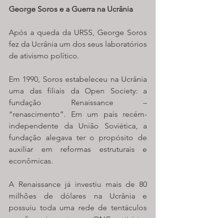
George Soros e a Guerra na Ucrânia
Após a queda da URSS, George Soros 
fez da Ucrânia um dos seus laboratórios 
de ativismo político.
Em 1990, Soros estabeleceu na Ucrânia 
uma das filiais da Open Society: a 
fundação Renaissance – 
“renascimento”. Em um país recém-
independente da União Soviética, a 
fundação alegava ter o propósito de 
auxiliar em reformas estruturais e 
econômicas. 
A Renaissance já investiu mais de 80 
milhões de dólares na Ucrânia e 
possuiu toda uma rede de tentáculos 