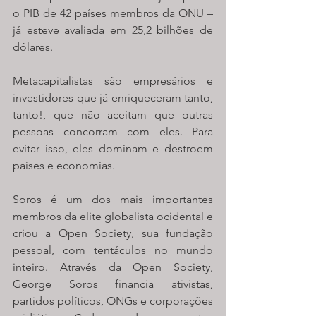
o PIB de 42 países membros da ONU – 
já esteve avaliada em 25,2 bilhões de 
dólares.
Metacapitalistas são empresários e 
investidores que já enriqueceram tanto, 
tanto!, que não aceitam que outras 
pessoas concorram com eles. Para 
evitar isso, eles dominam e destroem 
países e economias. 
Soros é um dos mais importantes 
membros da elite globalista ocidental e 
criou a Open Society, sua fundação 
pessoal, com tentáculos no mundo 
inteiro. Através da Open Society, 
George Soros financia ativistas, 
partidos políticos, ONGs e corporações 