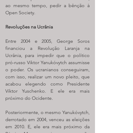
ao mesmo tempo, pedir a bênção à 
Open Society.
Revoluções na Ucrânia
Entre 2004 e 2005, George Soros 
financiou a Revolução Laranja na 
Ucrânia, para impedir que o político 
pró-russo Viktor Yanukóvytch assumisse 
o poder. Os ucranianos conseguiram, 
com isso, realizar um novo pleito, que 
acabou elegendo como Presidente 
Viktor Yuschenko. E ele era mais 
próximo do Ocidente. 
Posteriormente, o mesmo Yanukóvytch, 
derrotado em 2004, venceu as eleições 
em 2010. E, ele era mais próximo da 