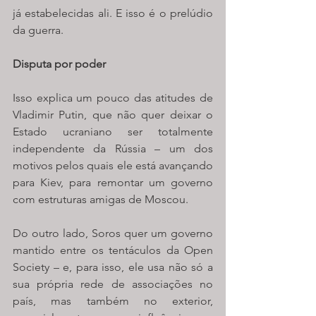
já estabelecidas ali. E isso é o prelúdio 
da guerra.
Disputa por poder
Isso explica um pouco das atitudes de 
Vladimir Putin, que não quer deixar o 
Estado ucraniano ser totalmente 
independente da Rússia – um dos 
motivos pelos quais ele está avançando 
para Kiev, para remontar um governo 
com estruturas amigas de Moscou. 
Do outro lado, Soros quer um governo 
mantido entre os tentáculos da Open 
Society – e, para isso, ele usa não só a 
sua própria rede de associações no 
país, mas também no exterior, 