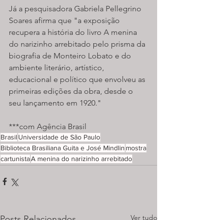
Já a pesquisadora Gabriela Pellegrino 
Soares afirma que "a exposição 
recupera a história do livro A menina 
do narizinho arrebitado pelo prisma da 
biografia de Monteiro Lobato e do 
ambiente literário, artístico, 
educacional e político que envolveu as 
primeiras edições da obra, desde o 
seu lançamento em 1920."
***com Agência Brasil
Brasil
Universidade de São Paulo
Biblioteca Brasiliana Guita e José Mindlin
mostra
cartunista
A menina do narizinho arrebitado
Ver tudo
Posts Relacionados