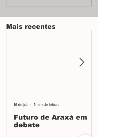
ignorando pedidos por mais
emendas apresent
esclarecimentos.
Mais recentes
16 de jul.
3 min de leitura
Futuro de Araxá em
debate