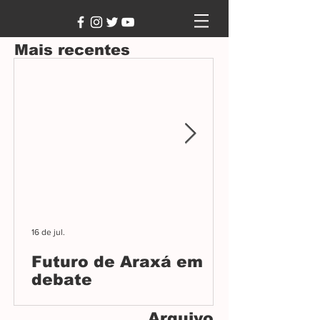
Mais recentes
16 de jul.
Futuro de Araxá em
debate
Audiência pública na Câmara debateu o
Arquivo
Plano Diretor, projeto que orientará o