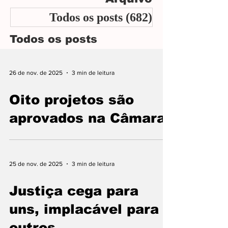
crescimento e o desenvolvimento de Araxá
Todos os posts
(682)
682 posts
nas próximas décadas.
Todos os posts
26 de nov. de 2025
3 min de leitura
Oito projetos são
aprovados na Câmara
25 de nov. de 2025
3 min de leitura
Justiça cega para
uns, implacável para
outros