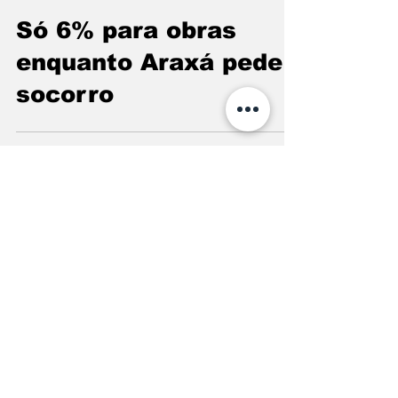
Só 6% para obras
enquanto Araxá pede
socorro
5 de nov. de 2025
6 min de leitura
Câmara aprova leis
que protegem famílias
araxaenses
4 de nov. de 2025
3 min de leitura