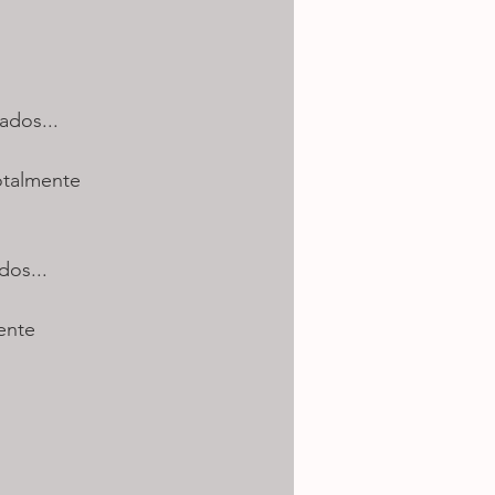
ados...
otalmente 
dos...
ente 