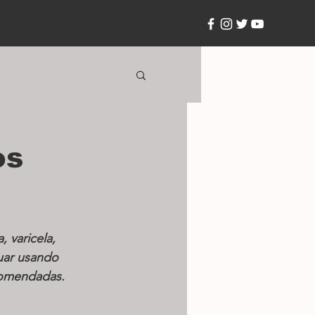
os
 varicela, 
uar usando 
comendadas.