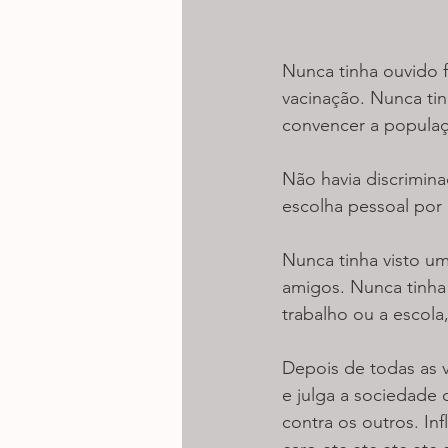
Nunca tinha ouvido 
vacinação. Nunca tin
convencer a populaçã
Não havia discrimin
escolha pessoal por 
Nunca tinha visto um
amigos. Nunca tinha 
trabalho ou a escola
Depois de todas as v
e julga a sociedade 
contra os outros. Inf