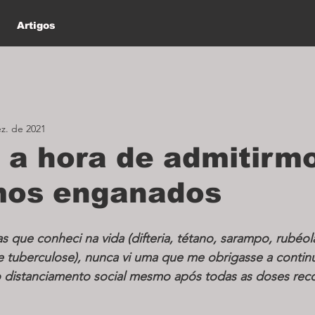
Artigos
z. de 2021
 a hora de admitirm
mos enganados
s que conheci na vida (difteria, tétano, sarampo, rubéola,
e tuberculose), nunca vi uma que me obrigasse a contin
 distanciamento social mesmo após todas as doses re