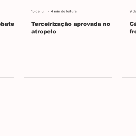
15 de jul.
4 min de leitura
9 de
ebate
Terceirização aprovada no
C
atropelo
fr