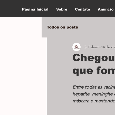
Página Inicial
Sobre
Contato
Anúncio
Todos os posts
Gi Palermi
14 de de
Chegou
que fo
Entre todas as vacina
hepatite, meningite 
máscara e mantendo