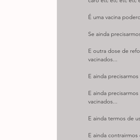
caro etc etc etc etc 
É uma vacina podero
Se ainda precisarmo
E outra dose de ref
vacinados...
E ainda precisarmos
E ainda precisarmos
vacinados...
E ainda termos de u
E ainda contrairmos 