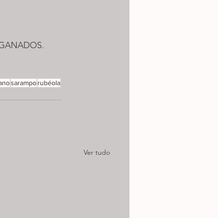
ENGANADOS.
tano
sarampo
rubéola
Ver tudo