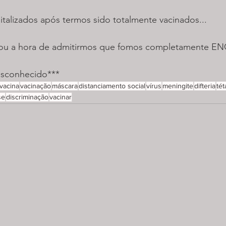
talizados após termos sido totalmente vacinados...
gou a hora de admitirmos que fomos completamente 
esconhecido***
vacina
vacinação
máscara
distanciamento social
vírus
meningite
difteria
té
se
discriminação
vacinar