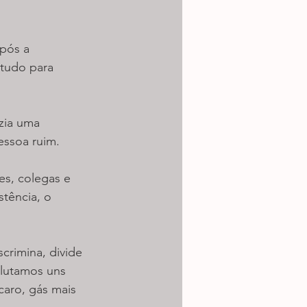
pós a 
 tudo para 
zia uma 
essoa ruim.
es, colegas e 
tência, o 
crimina, divide 
 lutamos uns 
caro, gás mais 