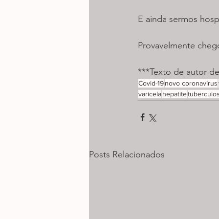
E ainda sermos hospi
Provavelmente che
***Texto de autor d
Covid-19
novo coronavírus
varicela
hepatite
tuberculo
Posts Relacionados