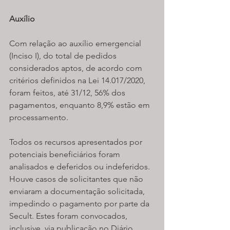
Auxílio
Com relação ao auxílio emergencial 
(Inciso I), do total de pedidos 
considerados aptos, de acordo com 
critérios definidos na Lei 14.017/2020, 
foram feitos, até 31/12, 56% dos 
pagamentos, enquanto 8,9% estão em 
processamento.
Todos os recursos apresentados por 
potenciais beneficiários foram 
analisados e deferidos ou indeferidos. 
Houve casos de solicitantes que não 
enviaram a documentação solicitada, 
impedindo o pagamento por parte da 
Secult. Estes foram convocados, 
inclusive, via publicação no Diário 