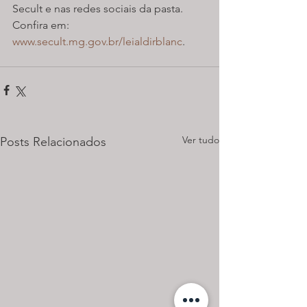
Secult e nas redes sociais da pasta. 
Confira em: 
www.secult.mg.gov.br/leialdirblanc
.
Ver tudo
Posts Relacionados