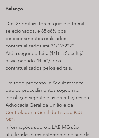
Balanço
Dos 27 editais, foram quase oito mil 
selecionados, e 85,68% dos 
peticionamentos realizados 
contratualizados até 31/12/2020.
Até a segunda-feira (4/1), a Secult já 
havia pagado 44,56% dos 
contratualizados pelos editais.
Em todo processo, a Secult ressalta 
que os procedimentos seguem a 
legislação vigente e as orientações da 
Advocacia Geral da União e da 
Controladoria Geral do Estado (CGE-
MG)
.
Informações sobre a LAB MG são 
atualizadas constantemente no site da 