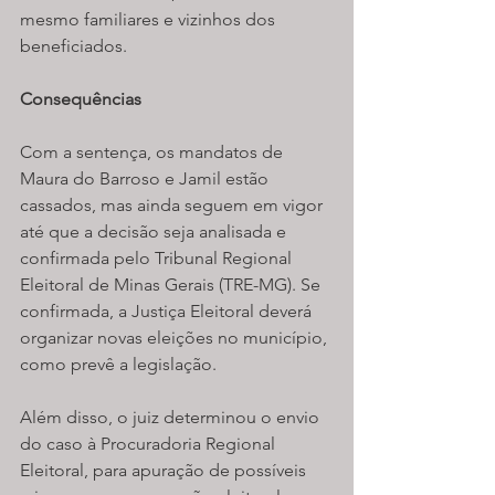
mesmo familiares e vizinhos dos 
beneficiados.
Consequências
Com a sentença, os mandatos de 
Maura do Barroso e Jamil estão 
cassados, mas ainda seguem em vigor 
até que a decisão seja analisada e 
confirmada pelo Tribunal Regional 
Eleitoral de Minas Gerais (TRE-MG). Se 
confirmada, a Justiça Eleitoral deverá 
organizar novas eleições no município, 
como prevê a legislação.
Além disso, o juiz determinou o envio 
do caso à Procuradoria Regional 
Eleitoral, para apuração de possíveis 