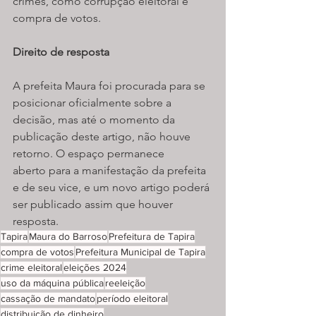
crimes, como corrupção eleitoral e 
compra de votos.
Direito de resposta
A prefeita Maura foi procurada para se 
posicionar oficialmente sobre a 
decisão, mas até o momento da 
publicação deste artigo, não houve 
retorno. O espaço permanece 
aberto para a manifestação da prefeita 
e de seu vice, e um novo artigo poderá 
ser publicado assim que houver 
resposta.
Tapira
Maura do Barroso
Prefeitura de Tapira
compra de votos
Prefeitura Municipal de Tapira
crime eleitoral
eleições 2024
uso da máquina pública
reeleição
cassação de mandato
período eleitoral
distribuição de dinheiro