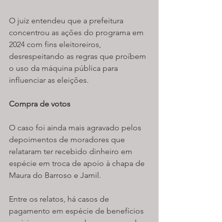
O juiz entendeu que a prefeitura 
concentrou as ações do programa em 
2024 com fins eleitoreiros, 
desrespeitando as regras que proíbem 
o uso da máquina pública para 
influenciar as eleições.
Compra de votos
O caso foi ainda mais agravado pelos 
depoimentos de moradores que 
relataram ter recebido dinheiro em 
espécie em troca de apoio à chapa de 
Maura do Barroso e Jamil.
Entre os relatos, há casos de 
pagamento em espécie de benefícios 