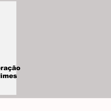
eração
rimes