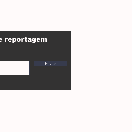
de reportagem
Enviar
23 O blog da jornalista Gi Palermi foi orgulhosamente criado com
Wix