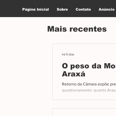
Página Inicial
Sobre
Contato
Anúncio
Mais recentes
há 5 dias
O peso da Mo
Araxá
Retorno da Câmara expõe pre
questionamento: quanto Araxá