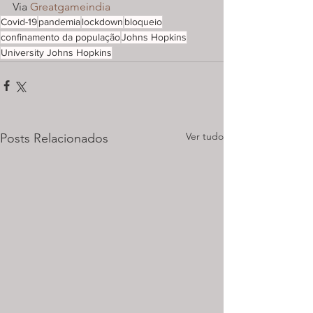
Via 
Greatgameindia
Covid-19
pandemia
lockdown
bloqueio
confinamento da população
Johns Hopkins
University Johns Hopkins
Ver tudo
Posts Relacionados