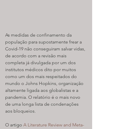
As medidas de confinamento da 
população para supostamente frear a 
Covid-19 não conseguiram salvar vidas, 
de acordo com a revisão mais 
completa já divulgada por um dos 
institutos médicos dito por muitos 
como um dos mais respeitados do 
mundo o Johns Hopkins, organização 
altamente ligada aos globalistas e a 
pandemia. O relatório é o mais novo 
de uma longa lista de condenações 
aos bloqueios.
O artigo 
A Literature Review and Meta-