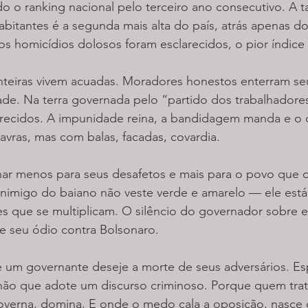
ndo o ranking nacional pelo terceiro ano consecutivo. A t
abitantes é a segunda mais alta do país, atrás apenas 
s homicídios dolosos foram esclarecidos, o pior índice 
 inteiras vivem acuadas. Moradores honestos enterram seu
dade. Na terra governada pelo “partido dos trabalhadore
arecidos. A impunidade reina, a bandidagem manda e o 
vras, mas com balas, facadas, covardia.
har menos para seus desafetos e mais para o povo que 
nimigo do baiano não veste verde e amarelo — ele está 
ões que se multiplicam. O silêncio do governador sobre e
ue seu ódio contra Bolsonaro.
um governante deseje a morte de seus adversários. Es
não que adote um discurso criminoso. Porque quem trat
verna, domina. E onde o medo cala a oposição, nasce 