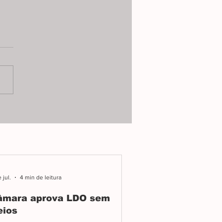
ara aprova LDO
 freios
 passou como a
istração Robson Magela e
 Júnior queria: sem
uma das 26 emendas
entadas.
 jul.
4 min de leitura
âmara aprova LDO sem
eios