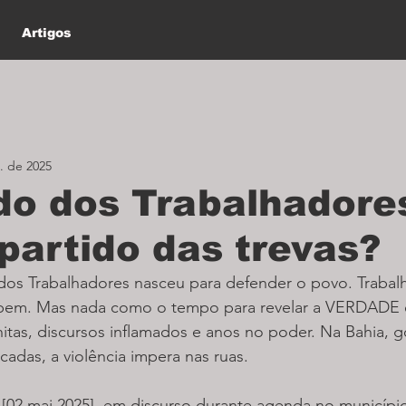
Artigos
. de 2025
do dos Trabalhadore
 partido das trevas?
 dos Trabalhadores nasceu para defender o povo. Trabal
 bem. Mas nada como o tempo para revelar a VERDADE 
nitas, discursos inflamados e anos no poder. Na Bahia, 
adas, a violência impera nas ruas. 
a [02.mai.2025], em discurso durante agenda no municípi