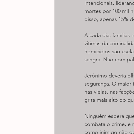
intencionais, lidera
mortes por 100 mil h
disso, apenas 15% do
A cada dia, famílias
vítimas da criminali
homicídios são escl
sangra. Não com pala
Jerônimo deveria ol
segurança. O maior i
nas vielas, nas facç
grita mais alto do q
Ninguém espera que 
combata o crime, e 
como inimigo não go