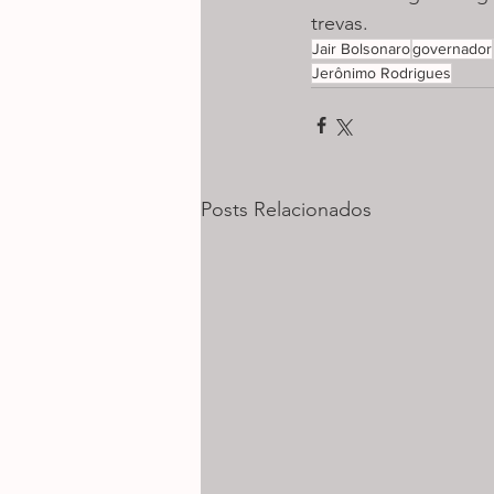
trevas.
Jair Bolsonaro
governador
Jerônimo Rodrigues
Posts Relacionados