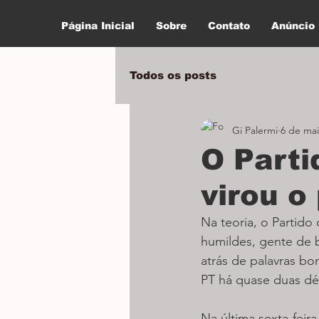
Página Inicial
Sobre
Contato
Anúncio
Todos os posts
Gi Palermi
6 de mai
O Parti
virou o
Na teoria, o Partido
humildes, gente de
atrás de palavras bo
PT há quase duas déc
Na última sexta-feir