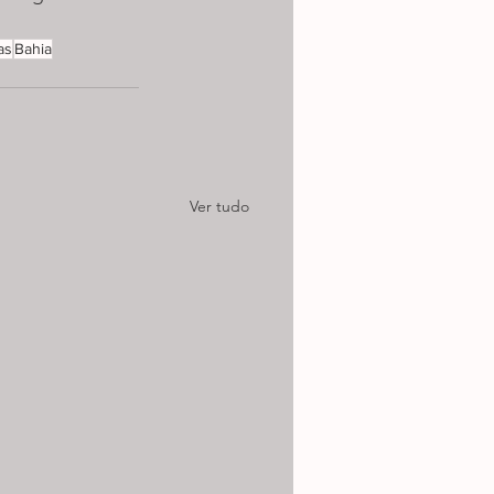
as
Bahia
Ver tudo