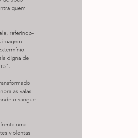
ontra quem 
le, referindo-
 A imagem 
xtermínio, 
ala digna de 
ito".
transformado 
nora as valas 
 onde o sangue 
frenta uma 
es violentas 