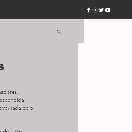
s
hadores, 
escondida 
governada pelo 
o de João 