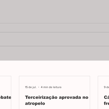
Terceirização aprovada
Câm
no atropelo
sem
Após mais de sete horas de
PL 99
reunião, base governista aprova
admin
terceirização da urgência e
Bosco
emergência ignorando pedidos
nenh
por mais esclarecimentos.
apres
15 de jul.
4 min de leitura
9 de
ebate
Terceirização aprovada no
C
atropelo
fr