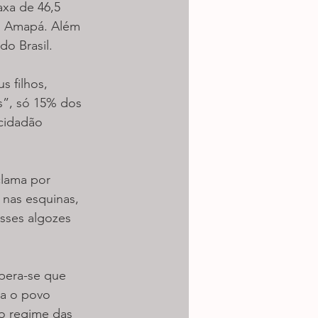
axa de 46,5 
do Amapá. Além 
do Brasil.
s filhos, 
s”, só 15% dos 
cidadão 
clama por 
nas esquinas, 
sses algozes 
pera-se que 
a o povo 
o regime das 