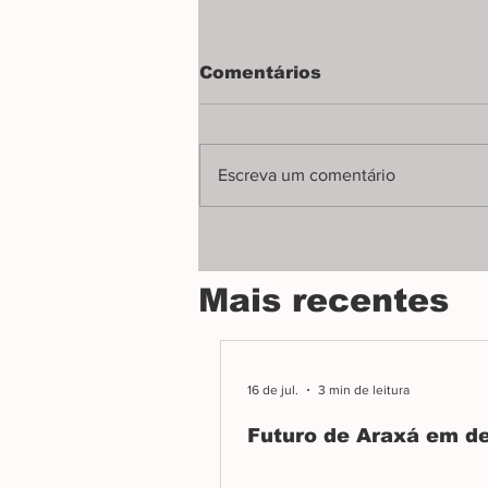
Futuro de Araxá em
Comentários
debate
Audiência pública na Câmara
debateu o Plano Diretor, projeto
Escreva um comentário
que orientará o crescimento e o
desenvolvimento de Araxá nas
próximas décadas.
Mais recentes
16 de jul.
3 min de leitura
Futuro de Araxá em d