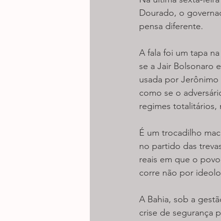
Dourado, o governad
pensa diferente.
A fala foi um tapa n
se a Jair Bolsonaro 
usada por Jerônimo 
como se o adversário
regimes totalitários
É um trocadilho mac
no partido das treva
reais em que o povo 
corre não por ideol
A Bahia, sob a gestã
crise de segurança p