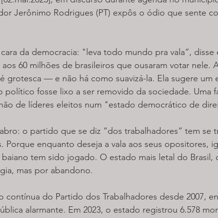
or Jerônimo Rodrigues (PT) expôs o ódio que sente c
a cara da democracia: "leva todo mundo pra vala”, disse e
e aos 60 milhões de brasileiros que ousaram votar nele.
é grotesca — e não há como suavizá-la. Ela sugere um e
 político fosse lixo a ser removido da sociedade. Uma f
, não de líderes eleitos num "estado democrático de dire
abro: o partido que se diz “dos trabalhadores” tem se 
s. Porque enquanto deseja a vala aos seus opositores, ig
baiano tem sido jogado. O estado mais letal do Brasil,
ogia, mas por abandono.
o contínua do Partido dos Trabalhadores desde 2007, en
ública alarmante. Em 2023, o estado registrou 6.578 mort