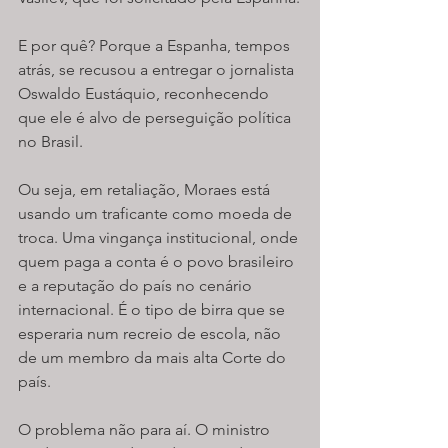
E por quê? Porque a Espanha, tempos 
atrás, se recusou a entregar o jornalista 
Oswaldo Eustáquio, reconhecendo 
que ele é alvo de perseguição política 
no Brasil.
Ou seja, em retaliação, Moraes está 
usando um traficante como moeda de 
troca. Uma vingança institucional, onde 
quem paga a conta é o povo brasileiro 
e a reputação do país no cenário 
internacional. É o tipo de birra que se 
esperaria num recreio de escola, não 
de um membro da mais alta Corte do 
país.
O problema não para aí. O ministro 