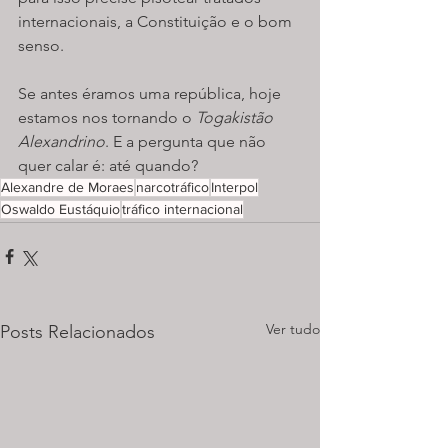
internacionais, a Constituição e o bom 
senso.
Se antes éramos uma república, hoje 
estamos nos tornando o 
Togakistão 
Alexandrino
. E a pergunta que não 
quer calar é: até quando?
Alexandre de Moraes
narcotráfico
Interpol
Oswaldo Eustáquio
tráfico internacional
Ver tudo
Posts Relacionados