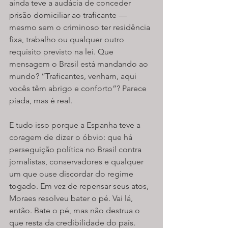
ainda teve a audácia de conceder 
prisão domiciliar ao traficante — 
mesmo sem o criminoso ter residência 
fixa, trabalho ou qualquer outro 
requisito previsto na lei. Que 
mensagem o Brasil está mandando ao 
mundo? “Traficantes, venham, aqui 
vocês têm abrigo e conforto”? Parece 
piada, mas é real.
E tudo isso porque a Espanha teve a 
coragem de dizer o óbvio: que há 
perseguição política no Brasil contra 
jornalistas, conservadores e qualquer 
um que ouse discordar do regime 
togado. Em vez de repensar seus atos, 
Moraes resolveu bater o pé. Vai lá, 
então. Bate o pé, mas não destrua o 
que resta da credibilidade do país.