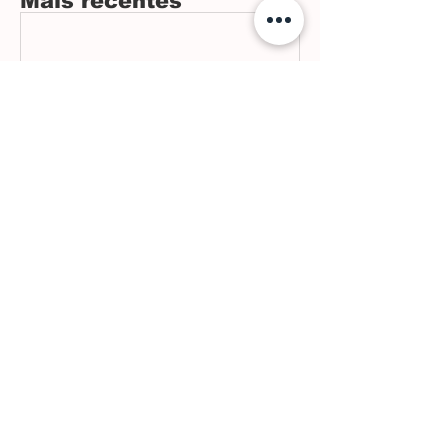
Mais recentes
16 de jul.
3 min de leitura
Futuro de Araxá em
debate
Arquivo
julho de 2026
junho de 2026
maio de 2026