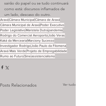
sairão do papel ou se tudo continuará 
como está: discursos inflamados de 
um lado, descaso do outro.
Araxá
Câmara Municipal
Câmara de Araxá
Câmara Municipal de Araxá
Poder Executivo
Poder Legislativo
Maristela Dutra
pandemia
Rodrigo do Comercial Aeroporto
João Veras
Kaká da Mercearia
Marciony Sucesso
Investigador Rodrigo
João Paulo da Filomena
Araxá Mais Verde
Projeto de Empregabilidade
Rumo ao Futuro
Sine
assistencialismo
Ver tudo
Posts Relacionados