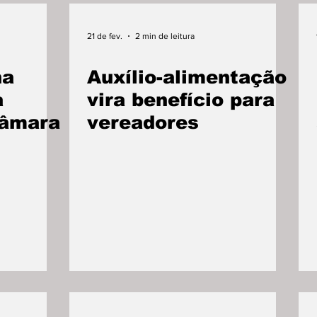
21 de fev.
2 min de leitura
na
Auxílio-alimentação
a
vira benefício para
Câmara
vereadores