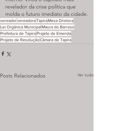
revelador da crise política que 
molda o futuro imediato da cidade.
vereador
vereadora
Tapira
Mesa Diretora
Lei Orgânica Municipal
Maura do Barroso
Prefeitura de Tapira
Projeto de Emenda
Projeto de Resolução
Câmara de Tapira
Ver tudo
Posts Relacionados