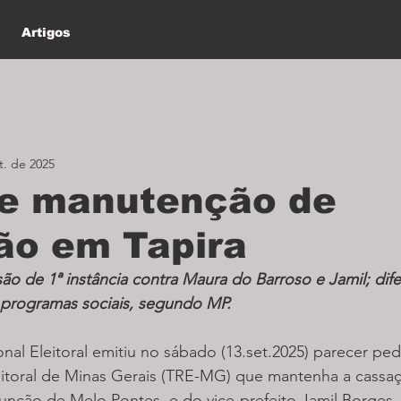
Artigos
t. de 2025
e manutenção de
ão em Tapira
são de 1ª instância contra Maura do Barroso e Jamil; dif
 programas sociais, segundo MP.
nal Eleitoral emitiu no sábado (13.set.2025) parecer pe
eitoral de Minas Gerais (TRE-MG) que mantenha a cassaç
unção de Melo Pontes, e do vice-prefeito Jamil Borges.