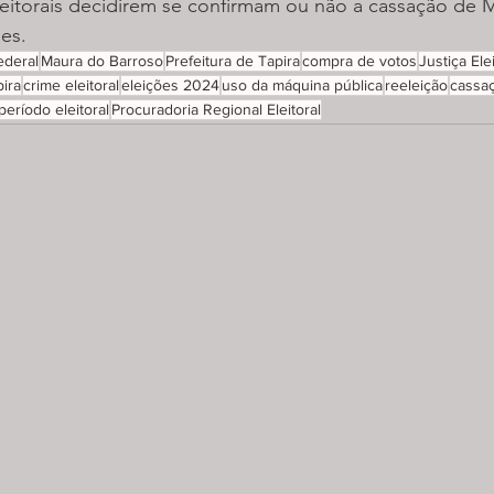
itorais decidirem se confirmam ou não a cassação de 
es.
ederal
Maura do Barroso
Prefeitura de Tapira
compra de votos
Justiça Elei
pira
crime eleitoral
eleições 2024
uso da máquina pública
reeleição
cassa
período eleitoral
Procuradoria Regional Eleitoral