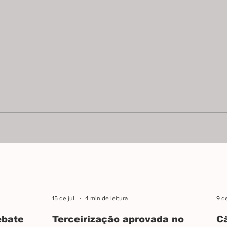
Maura e Jamil vão
Jus
recorrer da cassação
de 
Prefeita e vice de Tapira alegam
Prefe
injustiça e desproporcionalidade;
acusa
decisão cita compra de votos,
corru
corrupção e abuso de poder na
afast
campanha.
depe
TRE.
15 de jul.
4 min de leitura
9 de
ebate
Terceirização aprovada no
C