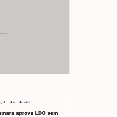
tiça cassa mandato
Maura e Jamil
ita e vice de Tapira são
dos de compra de votos,
pção e abuso de poder;
amento dos cargos
nde de confirmação do
 jul.
4 min de leitura
âmara aprova LDO sem