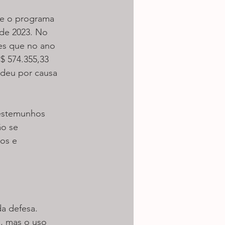
ue o programa 
sde 2023. No 
res que no ano 
$ 574.355,33 
deu por causa 
testemunhos 
o se 
os e 
a defesa. 
, mas o uso 