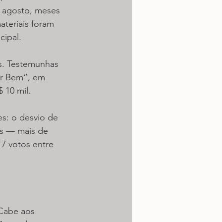
e agosto, meses 
eriais foram 
cipal.
s. Testemunhas 
er Bem”, em 
 10 mil.
es: o desvio de 
os — mais de 
7 votos entre 
Cabe aos 