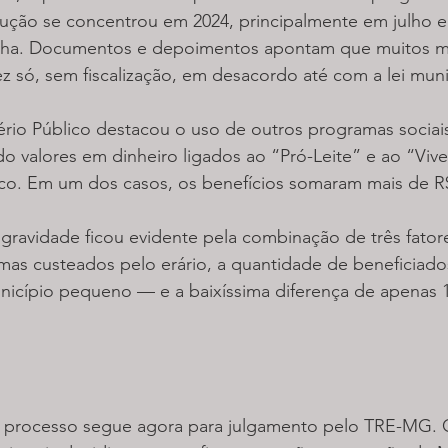
ecução se concentrou em 2024, principalmente em julho 
nha. Documentos e depoimentos apontam que muitos mat
 só, sem fiscalização, em desacordo até com a lei muni
ério Público destacou o uso de outros programas sociai
do valores em dinheiro ligados ao “Pró-Leite” e ao “Viv
ico. Em um dos casos, os benefícios somaram mais de R$
 gravidade ficou evidente pela combinação de três fator
amas custeados pelo erário, a quantidade de beneficiad
icípio pequeno — e a baixíssima diferença de apenas 1
 processo segue agora para julgamento pelo TRE-MG. 