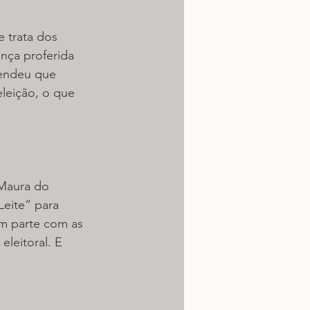
 trata dos 
nça proferida 
tendeu que 
leição, o que 
 Maura do 
eite” para 
em parte com as 
leitoral. E 