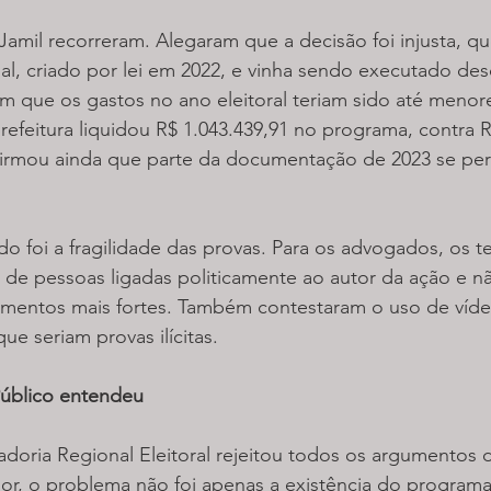
amil recorreram. Alegaram que a decisão foi injusta, q
al, criado por lei em 2022, e vinha sendo executado de
am que os gastos no ano eleitoral teriam sido até meno
prefeitura liquidou R$ 1.043.439,91 no programa, contra R
firmou ainda que parte da documentação de 2023 se per
o foi a fragilidade das provas. Para os advogados, os 
de pessoas ligadas politicamente ao autor da ação e nã
entos mais fortes. Também contestaram o uso de víde
ue seriam provas ilícitas.
Público entendeu
doria Regional Eleitoral rejeitou todos os argumentos d
r, o problema não foi apenas a existência do programa