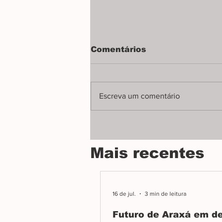
Maura investigada por
Comentários
suposta compra de
votos
Ministério Público e Justiça
Eleitoral autorizam apuração
Escreva um comentário
sobre promessas de casa e
cartão social em troca de apoio
político
Mais recentes
16 de jul.
3 min de leitura
Futuro de Araxá em d