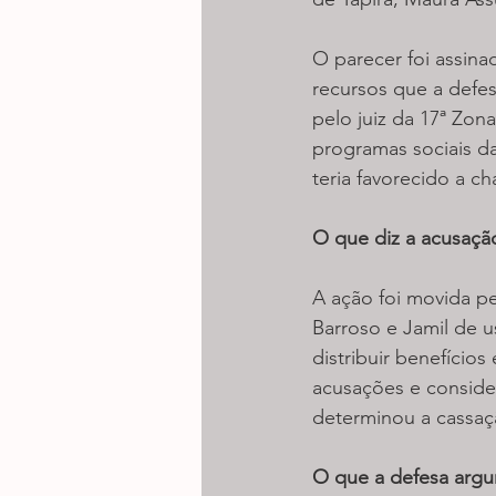
O parecer foi assina
recursos que a defe
pelo juiz da 17ª Zona
programas sociais da
teria favorecido a ch
O que diz a acusaçã
A ação foi movida p
Barroso e Jamil de 
distribuir benefício
acusações e conside
determinou a cassa
O que a defesa arg