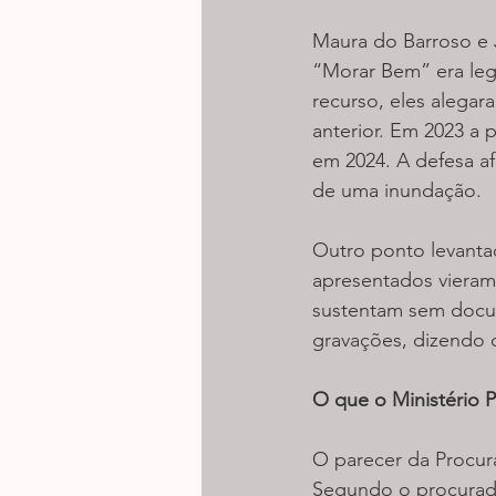
Maura do Barroso e J
“Morar Bem” era leg
recurso, eles alegar
anterior. Em 2023 a 
em 2024. A defesa a
de uma inundação.
Outro ponto levantad
apresentados vieram 
sustentam sem docum
gravações, dizendo q
O que o Ministério 
O parecer da Procura
Segundo o procurado