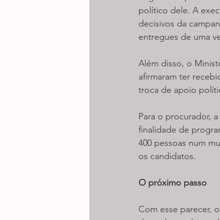
político dele. A ex
decisivos da campa
entregues de uma vez
Além disso, o Minist
afirmaram ter recebi
troca de apoio polít
Para o procurador, a
finalidade de progr
400 pessoas num mun
os candidatos.
O próximo passo
Com esse parecer, o