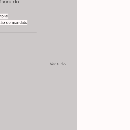
Maura do 
toral
ção de mandato
Ver tudo