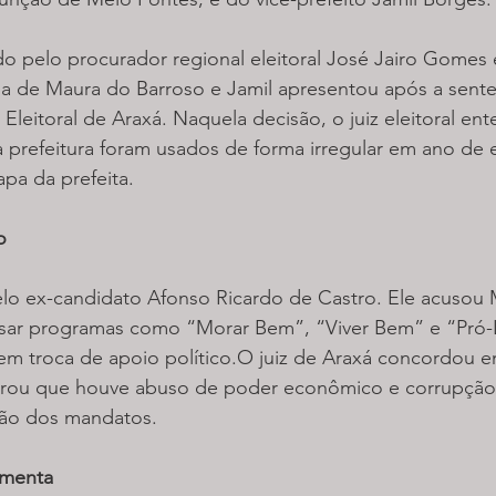
do pelo procurador regional eleitoral José Jairo Gomes e
sa de Maura do Barroso e Jamil apresentou após a sente
 Eleitoral de Araxá. Naquela decisão, o juiz eleitoral en
 prefeitura foram usados de forma irregular em ano de e
apa da prefeita.
o
elo ex-candidato Afonso Ricardo de Castro. Ele acusou
usar programas como “Morar Bem”, “Viver Bem” e “Pró-L
s em troca de apoio político.O juiz de Araxá concordou 
rou que houve abuso de poder econômico e corrupção e
ção dos mandatos.
umenta