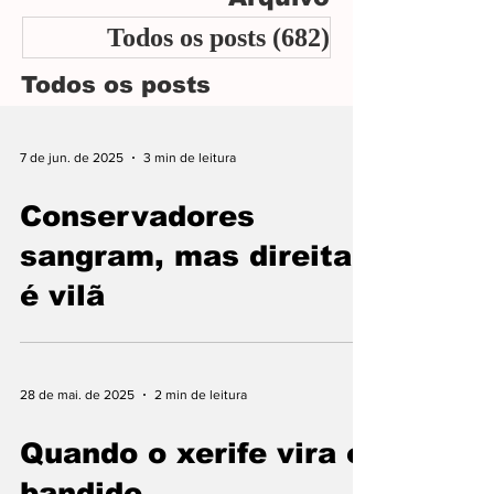
crescimento e o desenvolvimento de Araxá
Todos os posts
(682)
682 posts
nas próximas décadas.
Todos os posts
7 de jun. de 2025
3 min de leitura
Conservadores
sangram, mas direita
é vilã
28 de mai. de 2025
2 min de leitura
Quando o xerife vira o
bandido