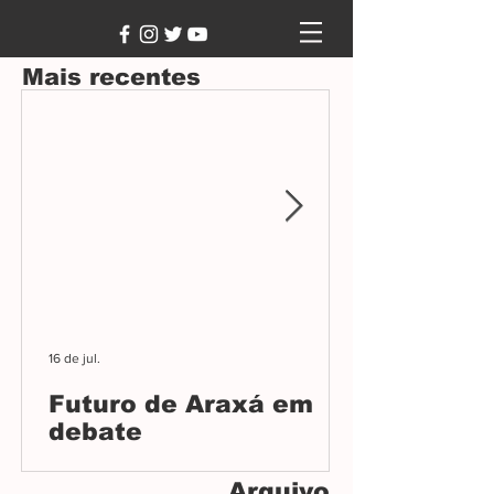
Mais recentes
16 de jul.
Futuro de Araxá em
debate
Audiência pública na Câmara debateu o
Arquivo
Plano Diretor, projeto que orientará o